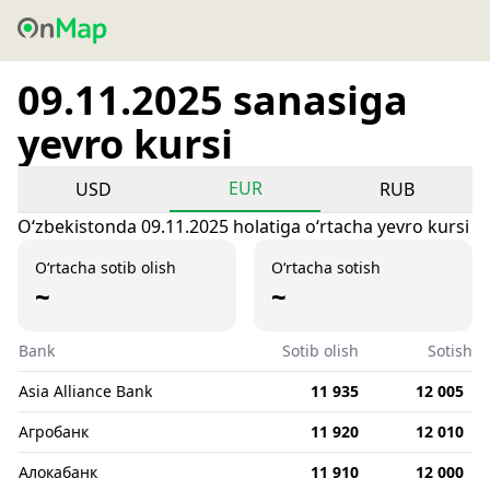
09.11.2025 sanasiga
yevro kursi
EUR
USD
RUB
Oʻzbekistonda 09.11.2025 holatiga oʻrtacha yevro kursi
O‘rtacha sotib olish
O‘rtacha sotish
~
~
Bank
Sotib olish
Sotish
Asia Alliance Bank
11 935
12 005
Агробанк
11 920
12 010
Алокабанк
11 910
12 000