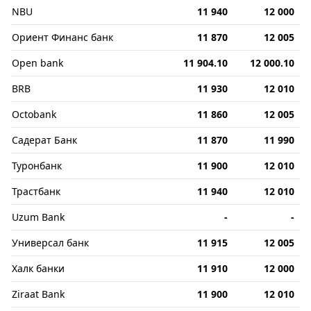
NBU
11 940
12 000
Ориент Финанс банк
11 870
12 005
Open bank
11 904.10
12 000.10
BRB
11 930
12 010
Octobank
11 860
12 005
Садерат Банк
11 870
11 990
Туронбанк
11 900
12 010
Трастбанк
11 940
12 010
Uzum Bank
-
-
Универсал банк
11 915
12 005
Халк банки
11 910
12 000
Ziraat Bank
11 900
12 010