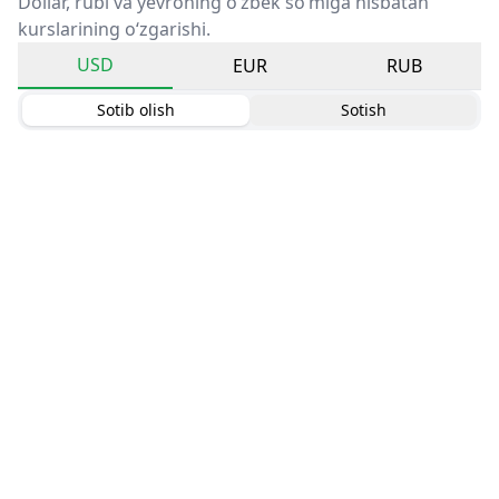
Dollar, rubl va yevroning o‘zbek so‘miga nisbatan
kurslarining o‘zgarishi.
USD
EUR
RUB
Sotib olish
Sotish