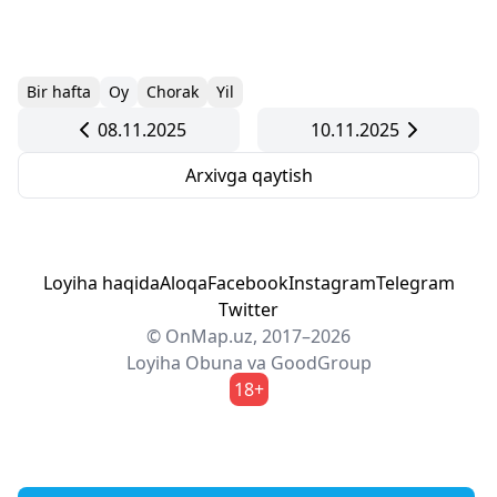
Bir hafta
Oy
Chorak
Yil
08.11.2025
10.11.2025
Arxivga qaytish
Loyiha haqida
Aloqa
Facebook
Instagram
Telegram
Twitter
© OnMap.uz, 2017–2026
Loyiha
Obuna
va
GoodGroup
18+