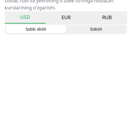
Dollar, rubl va yevroning o‘zbek so‘miga nisbatan
kurslarining o‘zgarishi.
USD
EUR
RUB
Sotib olish
Sotish