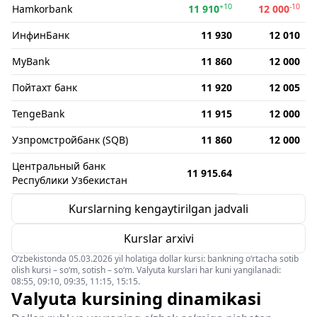
+10
-10
Hamkorbank
11 910
12 000
ИнфинБанк
11 930
12 010
MyBank
11 860
12 000
Пойтахт банк
11 920
12 005
TengeBank
11 915
12 000
Узпромстройбанк (SQB)
11 860
12 000
Центральный банк
11 915.64
Республики Узбекистан
Kurslarning kengaytirilgan jadvali
Kurslar arxivi
O‘zbekistonda 05.03.2026 yil holatiga dollar kursi: bankning o‘rtacha sotib
olish kursi – so‘m, sotish – so‘m. Valyuta kurslari har kuni yangilanadi:
08:55, 09:10, 09:35, 11:15, 15:15.
Valyuta kursining dinamikasi