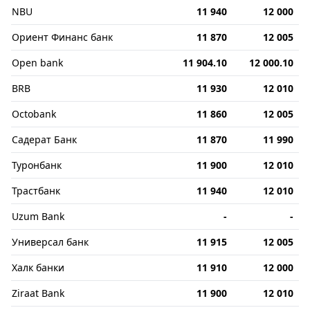
NBU
11 940
12 000
Ориент Финанс банк
11 870
12 005
Open bank
11 904.10
12 000.10
BRB
11 930
12 010
Octobank
11 860
12 005
Садерат Банк
11 870
11 990
Туронбанк
11 900
12 010
Трастбанк
11 940
12 010
Uzum Bank
-
-
Универсал банк
11 915
12 005
Халк банки
11 910
12 000
Ziraat Bank
11 900
12 010