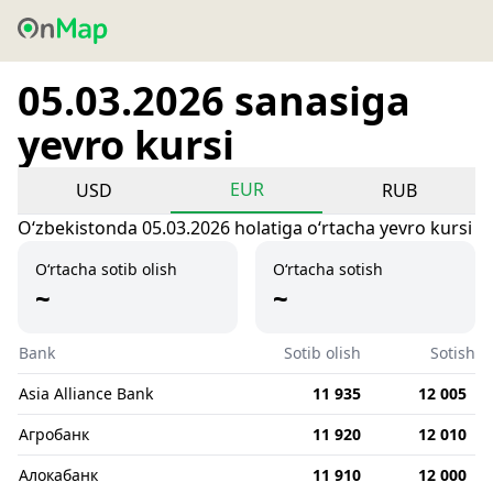
05.03.2026 sanasiga
yevro kursi
EUR
USD
RUB
Oʻzbekistonda 05.03.2026 holatiga oʻrtacha yevro kursi
O‘rtacha sotib olish
O‘rtacha sotish
~
~
Bank
Sotib olish
Sotish
Asia Alliance Bank
11 935
12 005
Агробанк
11 920
12 010
Алокабанк
11 910
12 000