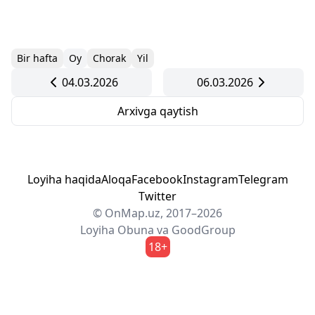
Bir hafta
Oy
Chorak
Yil
04.03.2026
06.03.2026
Arxivga qaytish
Loyiha haqida
Aloqa
Facebook
Instagram
Telegram
Twitter
© OnMap.uz, 2017–2026
Loyiha
Obuna
va
GoodGroup
18+