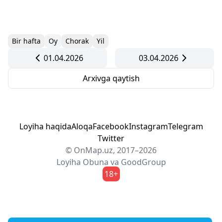
Bir hafta
Oy
Chorak
Yil
01.04.2026
03.04.2026
Arxivga qaytish
Loyiha haqida
Aloqa
Facebook
Instagram
Telegram
Twitter
© OnMap.uz, 2017–2026
Loyiha
Obuna
va
GoodGroup
18+