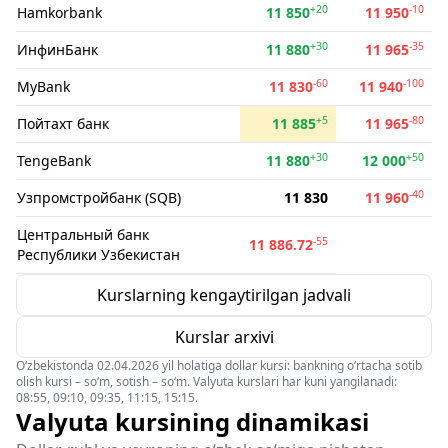
+20
-10
Hamkorbank
11 850
11 950
+30
-35
ИнфинБанк
11 880
11 965
-60
-100
MyBank
11 830
11 940
+5
-80
Пойтахт банк
11 885
11 965
+30
+50
TengeBank
11 880
12 000
-40
Узпромстройбанк (SQB)
11 830
11 960
Центральный банк
-55
11 886.72
Республики Узбекистан
Kurslarning kengaytirilgan jadvali
Kurslar arxivi
O‘zbekistonda 02.04.2026 yil holatiga dollar kursi: bankning o‘rtacha sotib
olish kursi – so‘m, sotish – so‘m. Valyuta kurslari har kuni yangilanadi:
08:55, 09:10, 09:35, 11:15, 15:15.
Valyuta kursining dinamikasi