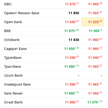
-10
-30
NBU
11 870
11 960
-35
Ориент Финанс банк
11 850
11 965
-60
-60
Open bank
11 845
11 925
+45
+5
BRB
11 875
11 965
-40
Octobank
11 830
11 960
+20
-10
Садерат Банк
11 850
11 960
-30
-60
Туронбанк
11 840
11 940
+10
-35
Трастбанк
11 880
11 965
Uzum Bank
-
-
-20
-35
Универсал банк
11 880
11 965
+10
-10
Халк банки
11 880
11 960
-20
+10
Ziraat Bank
11 860
11 970