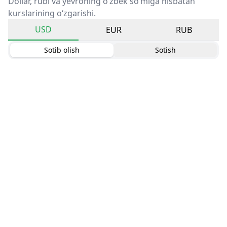
Dollar, rubl va yevroning o‘zbek so‘miga nisbatan
kurslarining o‘zgarishi.
USD
EUR
RUB
Sotib olish
Sotish