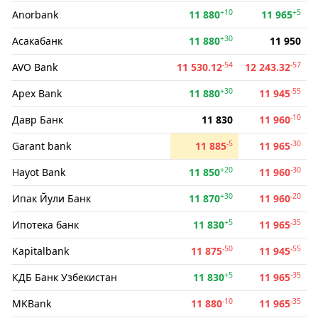
+10
+5
Anorbank
11 880
11 965
+30
Асакабанк
11 880
11 950
-54
-57
AVO Bank
11 530.12
12 243.32
+30
-55
Apex Bank
11 880
11 945
-10
Давр Банк
11 830
11 960
-5
-30
Garant bank
11 885
11 965
+20
-30
Hayot Bank
11 850
11 960
+30
-20
Ипак Йули Банк
11 870
11 960
+5
-35
Ипотека банк
11 830
11 965
-50
-55
Kapitalbank
11 875
11 945
+5
-35
КДБ Банк Узбекистан
11 830
11 965
-10
-35
MKBank
11 880
11 965