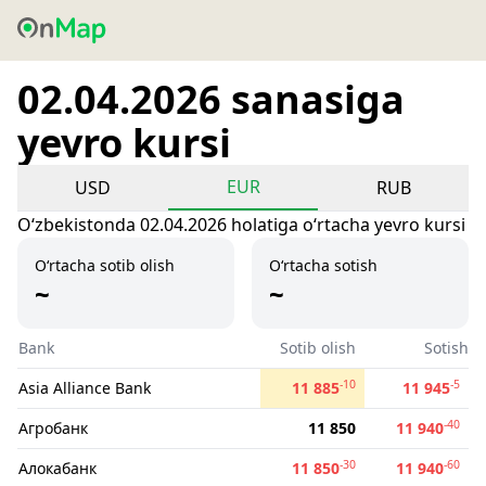
02.04.2026 sanasiga
yevro kursi
EUR
USD
RUB
Oʻzbekistonda 02.04.2026 holatiga oʻrtacha yevro kursi
O‘rtacha sotib olish
O‘rtacha sotish
~
~
Bank
Sotib olish
Sotish
-10
-5
Asia Alliance Bank
11 885
11 945
-40
Агробанк
11 850
11 940
-30
-60
Алокабанк
11 850
11 940