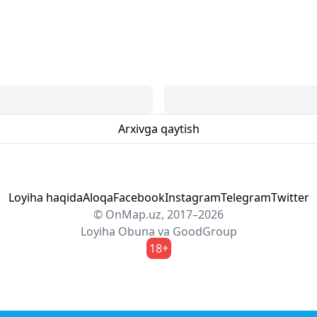
Arxivga qaytish
Loyiha haqida
Aloqa
Facebook
Instagram
Telegram
Twitter
© OnMap.uz, 2017–2026
Loyiha
Obuna
va
GoodGroup
18+