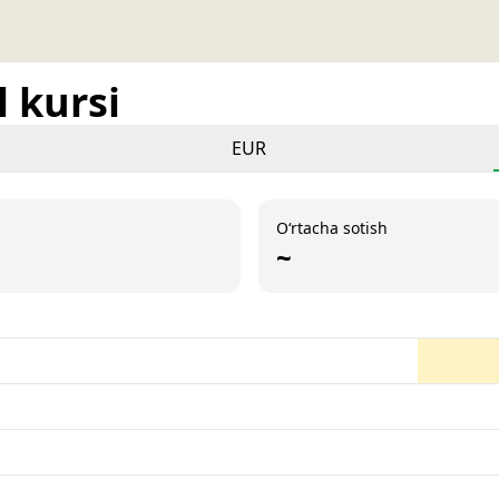
 kursi
EUR
O‘rtacha sotish
~