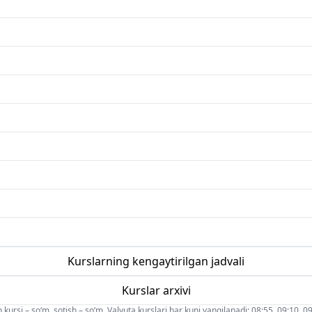
Kurslarning kengaytirilgan jadvali
Kurslar arxivi
 kursi – so‘m, sotish – so‘m. Valyuta kurslari har kuni yangilanadi: 08:55, 09:10, 09