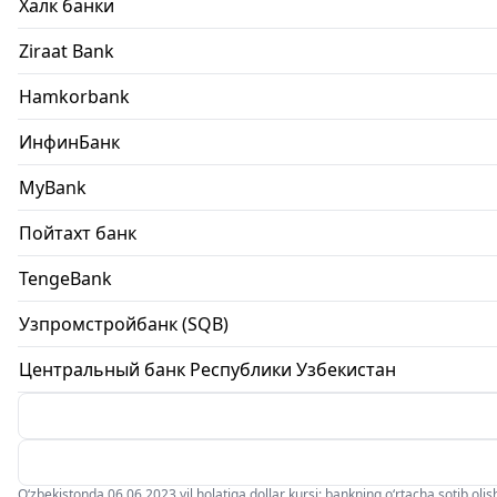
Халк банки
Ziraat Bank
Hamkorbank
ИнфинБанк
MyBank
Пойтахт банк
TengeBank
Узпромстройбанк (SQB)
Центральный банк Республики Узбекистан
O‘zbekistonda 06.06.2023 yil holatiga dollar kursi: bankning o‘rtacha sotib olish