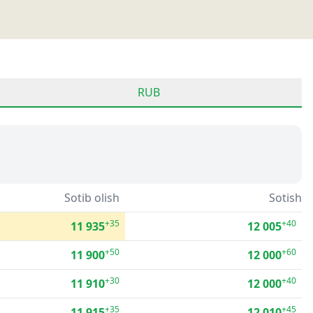
RUB
Sotib olish
Sotish
+35
+40
11 935
12 005
+50
+60
11 900
12 000
+30
+40
11 910
12 000
+35
+45
11 915
12 010