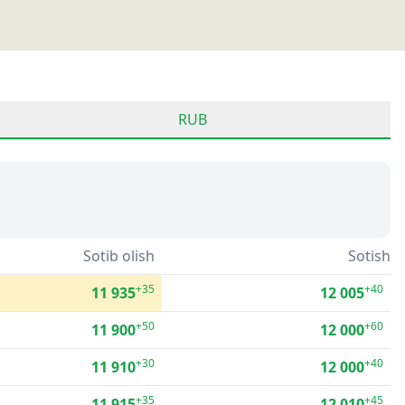
RUB
Sotib olish
Sotish
+35
+40
11 935
12 005
+50
+60
11 900
12 000
+30
+40
11 910
12 000
+35
+45
11 915
12 010