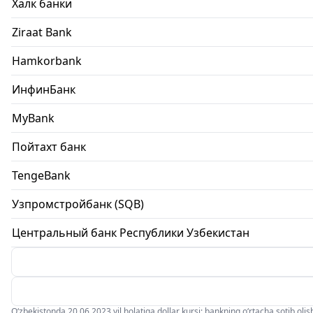
Халк банки
Ziraat Bank
Hamkorbank
ИнфинБанк
MyBank
Пойтахт банк
TengeBank
Узпромстройбанк (SQB)
Центральный банк Республики Узбекистан
O‘zbekistonda 20.06.2023 yil holatiga dollar kursi: bankning o‘rtacha sotib olish