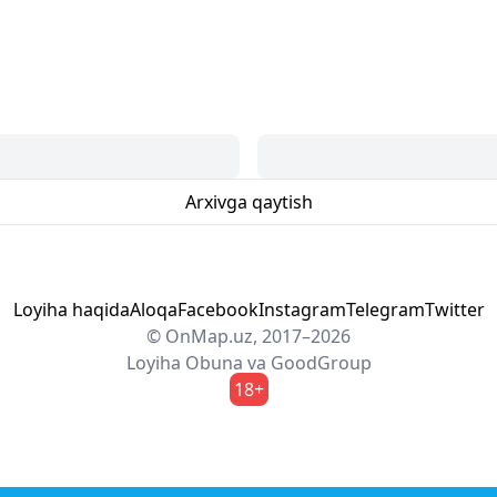
Arxivga qaytish
Loyiha haqida
Aloqa
Facebook
Instagram
Telegram
Twitter
© OnMap.uz, 2017–2026
Loyiha
Obuna
va
GoodGroup
18+