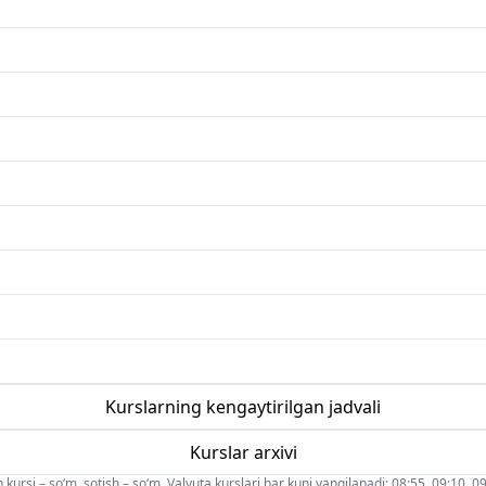
Kurslarning kengaytirilgan jadvali
Kurslar arxivi
 kursi – so‘m, sotish – so‘m. Valyuta kurslari har kuni yangilanadi: 08:55, 09:10, 09