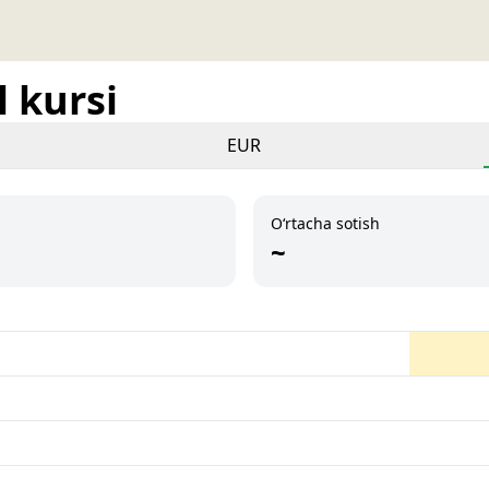
 kursi
EUR
O‘rtacha sotish
~