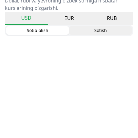
Dollar, rubl va yevroning o‘zbek so‘miga nisbatan
kurslarining o‘zgarishi.
USD
EUR
RUB
Sotib olish
Sotish