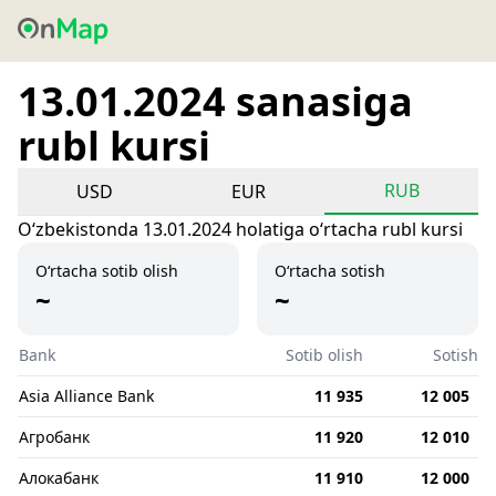
13.01.2024 sanasiga
rubl kursi
RUB
USD
EUR
Oʻzbekistonda 13.01.2024 holatiga oʻrtacha rubl kursi
O‘rtacha sotib olish
O‘rtacha sotish
~
~
Bank
Sotib olish
Sotish
Asia Alliance Bank
11 935
12 005
Агробанк
11 920
12 010
Алокабанк
11 910
12 000