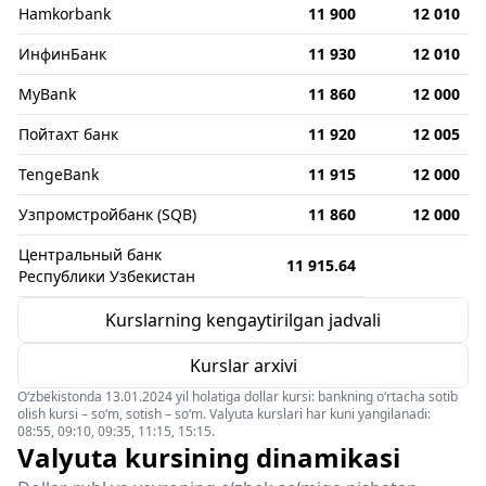
Hamkorbank
11 900
12 010
ИнфинБанк
11 930
12 010
MyBank
11 860
12 000
Пойтахт банк
11 920
12 005
TengeBank
11 915
12 000
Узпромстройбанк (SQB)
11 860
12 000
Центральный банк
11 915.64
Республики Узбекистан
Kurslarning kengaytirilgan jadvali
Kurslar arxivi
O‘zbekistonda 13.01.2024 yil holatiga dollar kursi: bankning o‘rtacha sotib
olish kursi – so‘m, sotish – so‘m. Valyuta kurslari har kuni yangilanadi:
08:55, 09:10, 09:35, 11:15, 15:15.
Valyuta kursining dinamikasi