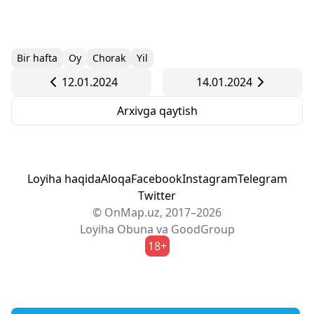
Bir hafta
Oy
Chorak
Yil
12.01.2024
14.01.2024
Arxivga qaytish
Loyiha haqida
Aloqa
Facebook
Instagram
Telegram
Twitter
© OnMap.uz, 2017–2026
Loyiha
Obuna
va
GoodGroup
18+