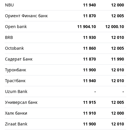
NBU
11 940
12 000
Ориент Финанс банк
11 870
12 005
Open bank
11 904.10
12 000.10
BRB
11 930
12 010
Octobank
11 860
12 005
Садерат Банк
11 870
11 990
Туронбанк
11 900
12 010
Трастбанк
11 940
12 010
Uzum Bank
-
-
Универсал банк
11 915
12 005
Халк банки
11 910
12 000
Ziraat Bank
11 900
12 010