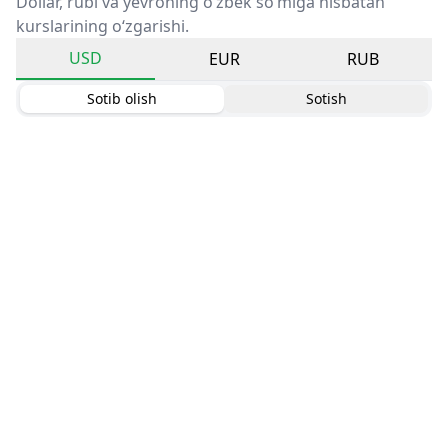
Dollar, rubl va yevroning o‘zbek so‘miga nisbatan
kurslarining o‘zgarishi.
USD
EUR
RUB
Sotib olish
Sotish