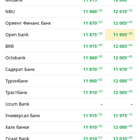
+30
+50
NBU
11 900
12 010
+20
+40
Ориент Финанс банк
11 870
12 005
+30
+30
Open bank
11 875
11 955
+40
+40
BRB
11 915
12 005
+30
+40
Octobank
11 860
12 005
+20
+10
Садерат Банк
11 870
11 970
+60
+40
Туронбанк
11 900
12 000
+30
+40
Трастбанк
11 910
12 005
Uzum Bank
-
-
+35
+10
Универсал банк
11 915
11 975
+30
+40
Халк банки
11 910
12 000
+50
+40
Ziraat Bank
11 910
12 010