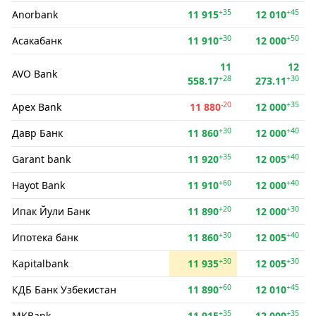
+35
+45
Anorbank
11 915
12 010
+30
+50
Асакабанк
11 910
12 000
11
12
AVO Bank
+28
+30
558.17
273.11
-20
+35
Apex Bank
11 880
12 000
+30
+40
Давр Банк
11 860
12 000
+35
+40
Garant bank
11 920
12 005
+60
+40
Hayot Bank
11 910
12 000
+20
+30
Ипак Йули Банк
11 890
12 000
+30
+40
Ипотека банк
11 860
12 005
+30
+30
Kapitalbank
11 935
12 005
+60
+45
КДБ Банк Узбекистан
11 890
12 010
+35
+35
MKBank
11 915
12 000