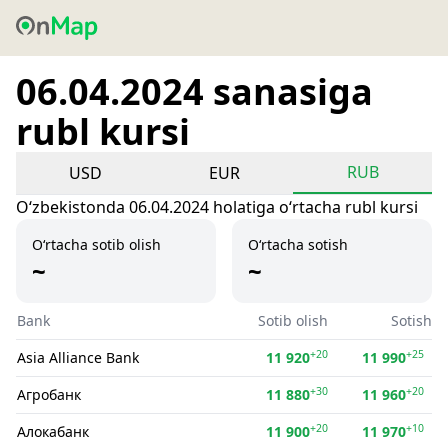
06.04.2024 sanasiga
rubl kursi
RUB
USD
EUR
Oʻzbekistonda 06.04.2024 holatiga oʻrtacha rubl kursi
O‘rtacha sotib olish
O‘rtacha sotish
~
~
Bank
Sotib olish
Sotish
+20
+25
Asia Alliance Bank
11 920
11 990
+30
+20
Агробанк
11 880
11 960
+20
+10
Алокабанк
11 900
11 970