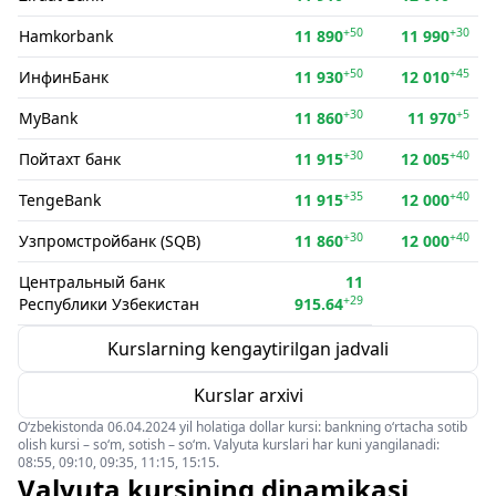
+50
+30
Hamkorbank
11 890
11 990
+50
+45
ИнфинБанк
11 930
12 010
+30
+5
MyBank
11 860
11 970
+30
+40
Пойтахт банк
11 915
12 005
+35
+40
TengeBank
11 915
12 000
+30
+40
Узпромстройбанк (SQB)
11 860
12 000
Центральный банк
11
+29
Республики Узбекистан
915.64
Kurslarning kengaytirilgan jadvali
Kurslar arxivi
O‘zbekistonda 06.04.2024 yil holatiga dollar kursi: bankning o‘rtacha sotib
olish kursi – so‘m, sotish – so‘m. Valyuta kurslari har kuni yangilanadi:
08:55, 09:10, 09:35, 11:15, 15:15.
Valyuta kursining dinamikasi