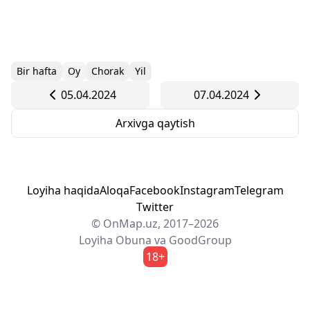
Bir hafta
Oy
Chorak
Yil
05.04.2024
07.04.2024
Arxivga qaytish
Loyiha haqida
Aloqa
Facebook
Instagram
Telegram
Twitter
© OnMap.uz, 2017–2026
Loyiha
Obuna
va
GoodGroup
18+