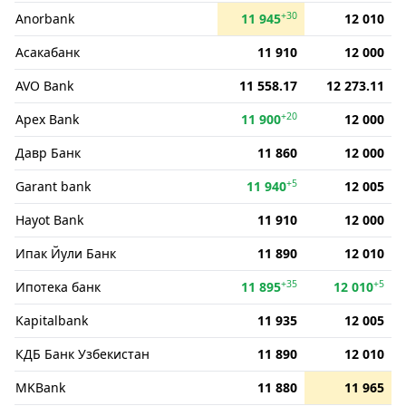
+30
Anorbank
11 945
12 010
Асакабанк
11 910
12 000
AVO Bank
11 558.17
12 273.11
+20
Apex Bank
11 900
12 000
Давр Банк
11 860
12 000
+5
Garant bank
11 940
12 005
Hayot Bank
11 910
12 000
Ипак Йули Банк
11 890
12 010
+35
+5
Ипотека банк
11 895
12 010
Kapitalbank
11 935
12 005
КДБ Банк Узбекистан
11 890
12 010
MKBank
11 880
11 965