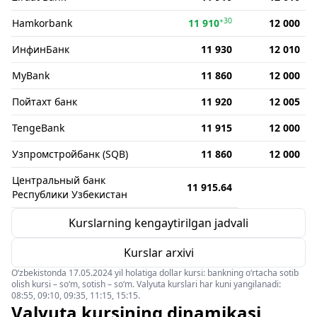
+30
Hamkorbank
11 910
12 000
ИнфинБанк
11 930
12 010
MyBank
11 860
12 000
Пойтахт банк
11 920
12 005
TengeBank
11 915
12 000
Узпромстройбанк (SQB)
11 860
12 000
Центральный банк
11 915.64
Республики Узбекистан
Kurslarning kengaytirilgan jadvali
Kurslar arxivi
O‘zbekistonda 17.05.2024 yil holatiga dollar kursi: bankning o‘rtacha sotib
olish kursi – so‘m, sotish – so‘m. Valyuta kurslari har kuni yangilanadi:
08:55, 09:10, 09:35, 11:15, 15:15.
Valyuta kursining dinamikasi