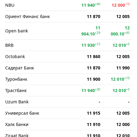
+40
-10
NBU
11 940
12 000
Ориент Финанс банк
11 870
12 005
11
12
Open bank
+29
+45
904.10
000.10
+15
+5
BRB
11 930
12 010
Octobank
11 860
12 005
Садерат Банк
11 870
11 990
+10
Туронбанк
11 900
12 010
+30
+5
Трастбанк
11 940
12 010
Uzum Bank
-
-
Универсал банк
11 915
12 005
Халк банки
11 910
12 000
Ziraat Bank
11 910
12 010