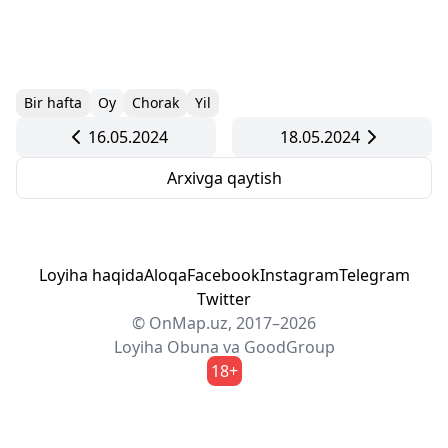
Bir hafta
Oy
Chorak
Yil
16.05.2024
18.05.2024
Arxivga qaytish
Loyiha haqida
Aloqa
Facebook
Instagram
Telegram
Twitter
© OnMap.uz, 2017–2026
Loyiha
Obuna
va
GoodGroup
18+