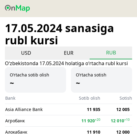
17.05.2024 sanasiga
rubl kursi
RUB
USD
EUR
Oʻzbekistonda 17.05.2024 holatiga oʻrtacha rubl kursi
O‘rtacha sotib olish
O‘rtacha sotish
~
~
Bank
Sotib olish
Sotish
Asia Alliance Bank
11 935
12 005
+20
+10
Агробанк
11 920
12 010
Алокабанк
11 910
12 000