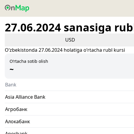
27.06.2024 sanasiga rubl
USD
Oʻzbekistonda 27.06.2024 holatiga oʻrtacha rubl kursi
O‘rtacha sotib olish
~
Bank
Asia Alliance Bank
Агробанк
Алокабанк
Anorbank