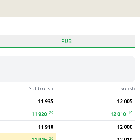
RUB
Sotib olish
Sotish
11 935
12 005
+20
+10
11 920
12 010
11 910
12 000
+30
11 945
12 010