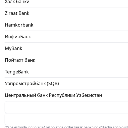
Халк банки
Ziraat Bank
Hamkorbank
ИнфинБанк
MyBank
Пойтахт банк
TengeBank
Узпромстройбанк (SQB)
Центральный банк Республики Узбекистан
O‘zbekistonda 27.06.2024 yil holatiga dollar kursi: bankning o‘rtacha sotib olish