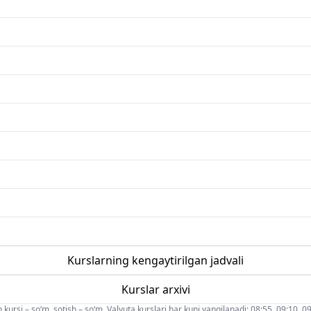
Kurslarning kengaytirilgan jadvali
Kurslar arxivi
 kursi – so‘m, sotish – so‘m. Valyuta kurslari har kuni yangilanadi: 08:55, 09:10, 09