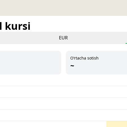
 kursi
EUR
O‘rtacha sotish
~