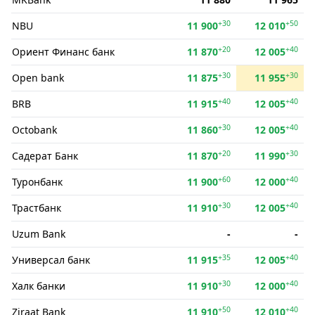
+30
+50
NBU
11 900
12 010
+20
+40
Ориент Финанс банк
11 870
12 005
+30
+30
Open bank
11 875
11 955
+40
+40
BRB
11 915
12 005
+30
+40
Octobank
11 860
12 005
+20
+30
Садерат Банк
11 870
11 990
+60
+40
Туронбанк
11 900
12 000
+30
+40
Трастбанк
11 910
12 005
Uzum Bank
-
-
+35
+40
Универсал банк
11 915
12 005
+30
+40
Халк банки
11 910
12 000
+50
+40
Ziraat Bank
11 910
12 010