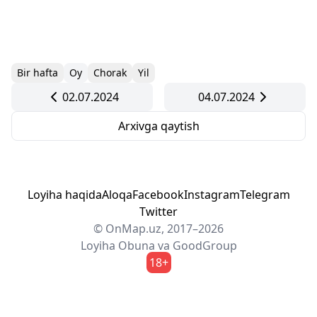
Bir hafta
Oy
Chorak
Yil
02.07.2024
04.07.2024
Arxivga qaytish
Loyiha haqida
Aloqa
Facebook
Instagram
Telegram
Twitter
© OnMap.uz, 2017–2026
Loyiha
Obuna
va
GoodGroup
18+