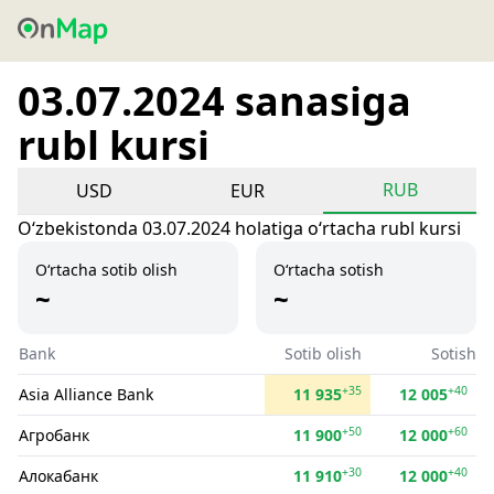
03.07.2024 sanasiga
rubl kursi
RUB
USD
EUR
Oʻzbekistonda 03.07.2024 holatiga oʻrtacha rubl kursi
O‘rtacha sotib olish
O‘rtacha sotish
~
~
Bank
Sotib olish
Sotish
+35
+40
Asia Alliance Bank
11 935
12 005
+50
+60
Агробанк
11 900
12 000
+30
+40
Алокабанк
11 910
12 000