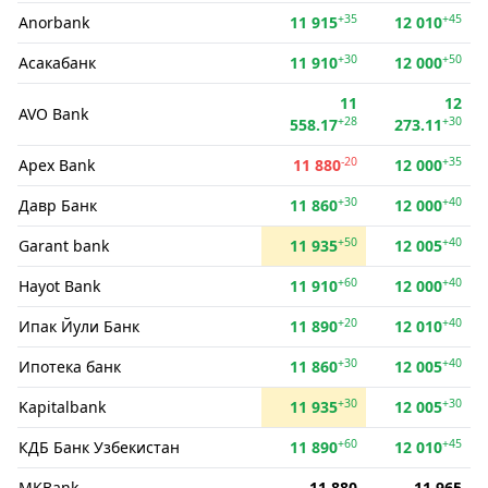
+35
+45
Anorbank
11 915
12 010
+30
+50
Асакабанк
11 910
12 000
11
12
AVO Bank
+28
+30
558.17
273.11
-20
+35
Apex Bank
11 880
12 000
+30
+40
Давр Банк
11 860
12 000
+50
+40
Garant bank
11 935
12 005
+60
+40
Hayot Bank
11 910
12 000
+20
+40
Ипак Йули Банк
11 890
12 010
+30
+40
Ипотека банк
11 860
12 005
+30
+30
Kapitalbank
11 935
12 005
+60
+45
КДБ Банк Узбекистан
11 890
12 010
MKBank
11 880
11 965