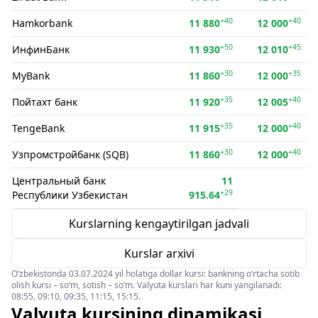
+40
+40
Hamkorbank
11 880
12 000
+50
+45
ИнфинБанк
11 930
12 010
+30
+35
MyBank
11 860
12 000
+35
+40
Пойтахт банк
11 920
12 005
+35
+40
TengeBank
11 915
12 000
+30
+40
Узпромстройбанк (SQB)
11 860
12 000
Центральный банк
11
+29
Республики Узбекистан
915.64
Kurslarning kengaytirilgan jadvali
Kurslar arxivi
O‘zbekistonda 03.07.2024 yil holatiga dollar kursi: bankning o‘rtacha sotib
olish kursi – so‘m, sotish – so‘m. Valyuta kurslari har kuni yangilanadi:
08:55, 09:10, 09:35, 11:15, 15:15.
Valyuta kursining dinamikasi