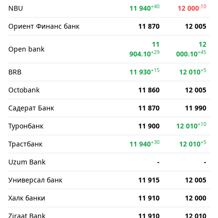
+40
-10
NBU
11 940
12 000
Ориент Финанс банк
11 870
12 005
11
12
Open bank
+29
+45
904.10
000.10
+15
+5
BRB
11 930
12 010
Octobank
11 860
12 005
Садерат Банк
11 870
11 990
+10
Туронбанк
11 900
12 010
+30
+5
Трастбанк
11 940
12 010
Uzum Bank
-
-
Универсал банк
11 915
12 005
Халк банки
11 910
12 000
Ziraat Bank
11 910
12 010