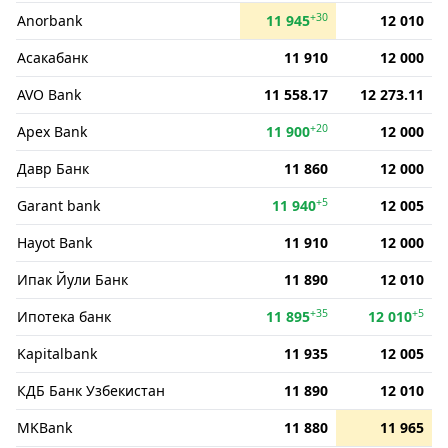
+30
Anorbank
11 945
12 010
Асакабанк
11 910
12 000
AVO Bank
11 558.17
12 273.11
+20
Apex Bank
11 900
12 000
Давр Банк
11 860
12 000
+5
Garant bank
11 940
12 005
Hayot Bank
11 910
12 000
Ипак Йули Банк
11 890
12 010
+35
+5
Ипотека банк
11 895
12 010
Kapitalbank
11 935
12 005
КДБ Банк Узбекистан
11 890
12 010
MKBank
11 880
11 965