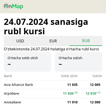
24.07.2024 sanasiga
rubl kursi
RUB
USD
EUR
Oʻzbekistonda 24.07.2024 holatiga oʻrtacha rubl kursi
O‘rtacha sotib olish
O‘rtacha sotish
~
~
Bank
Sotib olish
Sotish
Asia Alliance Bank
11 935
12 005
+20
+10
Агробанк
11 920
12 010
Алокабанк
11 910
12 000