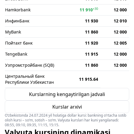
+30
Hamkorbank
11 910
12 000
ИнфинБанк
11 930
12 010
MyBank
11 860
12 000
Пойтахт банк
11 920
12 005
TengeBank
11 915
12 000
Узпромстройбанк (SQB)
11 860
12 000
Центральный банк
11 915.64
Республики Узбекистан
Kurslarning kengaytirilgan jadvali
Kurslar arxivi
O‘zbekistonda 24.07.2024 yil holatiga dollar kursi: bankning o‘rtacha sotib
olish kursi – so‘m, sotish – so‘m. Valyuta kurslari har kuni yangilanadi:
08:55, 09:10, 09:35, 11:15, 15:15.
Valyuta kursining dinamikasi