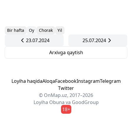
Bir hafta
Oy
Chorak
Yil
23.07.2024
25.07.2024
Arxivga qaytish
Loyiha haqida
Aloqa
Facebook
Instagram
Telegram
Twitter
© OnMap.uz, 2017–2026
Loyiha
Obuna
va
GoodGroup
18+