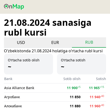
21.08.2024 sanasiga
rubl kursi
RUB
USD
EUR
Oʻzbekistonda 21.08.2024 holatiga oʻrtacha rubl kursi
O‘rtacha sotib olish
O‘rtacha sotish
~
~
Bank
Sotib olish
Sotish
+5
+15
Asia Alliance Bank
11 900
11 965
-40
Агробанк
11 850
11 940
-40
Алокабанк
11 880
11 960