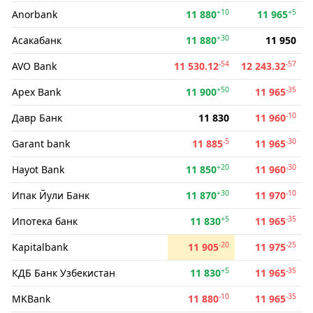
+10
+5
Anorbank
11 880
11 965
+30
Асакабанк
11 880
11 950
-54
-57
AVO Bank
11 530.12
12 243.32
+50
-35
Apex Bank
11 900
11 965
-10
Давр Банк
11 830
11 960
-5
-30
Garant bank
11 885
11 965
+20
-30
Hayot Bank
11 850
11 960
+30
-10
Ипак Йули Банк
11 870
11 970
+5
-35
Ипотека банк
11 830
11 965
-20
-25
Kapitalbank
11 905
11 975
+5
-35
КДБ Банк Узбекистан
11 830
11 965
-10
-35
MKBank
11 880
11 965