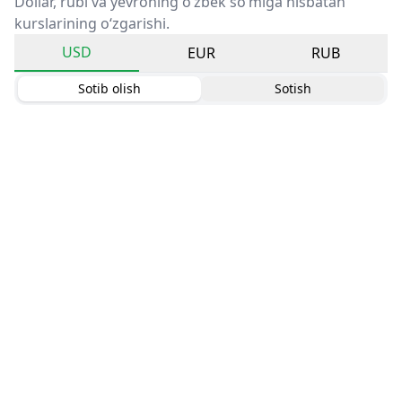
Dollar, rubl va yevroning o‘zbek so‘miga nisbatan
kurslarining o‘zgarishi.
USD
EUR
RUB
Sotib olish
Sotish