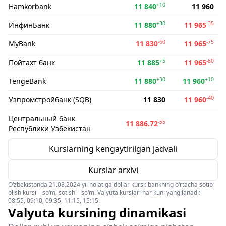
+10
Hamkorbank
11 840
11 960
+30
-35
ИнфинБанк
11 880
11 965
-60
-75
MyBank
11 830
11 965
+5
-80
Пойтахт банк
11 885
11 965
+30
+10
TengeBank
11 880
11 960
-40
Узпромстройбанк (SQB)
11 830
11 960
Центральный банк
-55
11 886.72
Республики Узбекистан
Kurslarning kengaytirilgan jadvali
Kurslar arxivi
O‘zbekistonda 21.08.2024 yil holatiga dollar kursi: bankning o‘rtacha sotib
olish kursi – so‘m, sotish – so‘m. Valyuta kurslari har kuni yangilanadi:
08:55, 09:10, 09:35, 11:15, 15:15.
Valyuta kursining dinamikasi