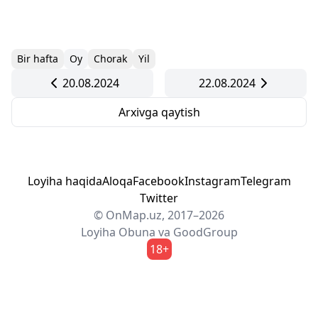
Bir hafta
Oy
Chorak
Yil
20.08.2024
22.08.2024
Arxivga qaytish
Loyiha haqida
Aloqa
Facebook
Instagram
Telegram
Twitter
© OnMap.uz, 2017–2026
Loyiha
Obuna
va
GoodGroup
18+