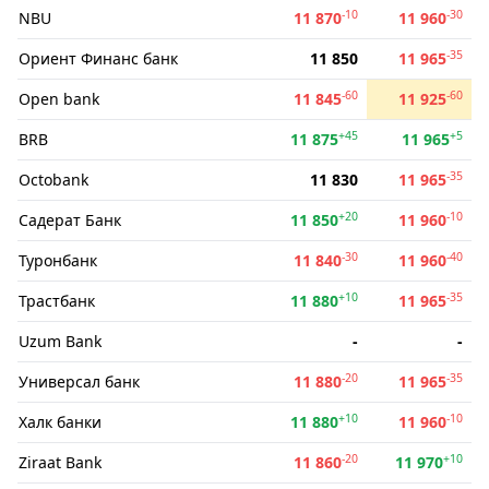
-10
-30
NBU
11 870
11 960
-35
Ориент Финанс банк
11 850
11 965
-60
-60
Open bank
11 845
11 925
+45
+5
BRB
11 875
11 965
-35
Octobank
11 830
11 965
+20
-10
Садерат Банк
11 850
11 960
-30
-40
Туронбанк
11 840
11 960
+10
-35
Трастбанк
11 880
11 965
Uzum Bank
-
-
-20
-35
Универсал банк
11 880
11 965
+10
-10
Халк банки
11 880
11 960
-20
+10
Ziraat Bank
11 860
11 970