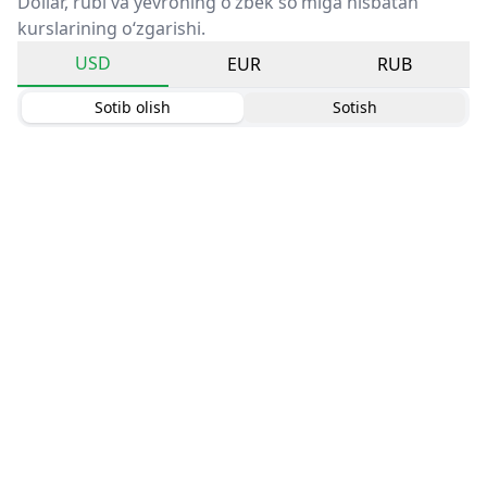
Dollar, rubl va yevroning o‘zbek so‘miga nisbatan
kurslarining o‘zgarishi.
USD
EUR
RUB
Sotib olish
Sotish