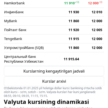
+10
-10
Hamkorbank
11 910
12 000
ИнфинБанк
11 930
12 010
MyBank
11 860
12 000
Пойтахт банк
11 920
12 005
TengeBank
11 915
12 000
Узпромстройбанк (SQB)
11 860
12 000
Центральный банк
11 915.64
Республики Узбекистан
Kurslarning kengaytirilgan jadvali
Kurslar arxivi
O‘zbekistonda 01.01.2025 yil holatiga dollar kursi: bankning o‘rtacha sotib
olish kursi – so‘m, sotish – so‘m. Valyuta kurslari har kuni yangilanadi:
08:55, 09:10, 09:35, 11:15, 15:15.
Valyuta kursining dinamikasi