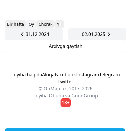
Bir hafta
Oy
Chorak
Yil
31.12.2024
02.01.2025
Arxivga qaytish
Loyiha haqida
Aloqa
Facebook
Instagram
Telegram
Twitter
© OnMap.uz, 2017–2026
Loyiha
Obuna
va
GoodGroup
18+