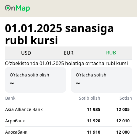
01.01.2025 sanasiga
rubl kursi
RUB
USD
EUR
Oʻzbekistonda 01.01.2025 holatiga oʻrtacha rubl kursi
O‘rtacha sotib olish
O‘rtacha sotish
~
~
Bank
Sotib olish
Sotish
Asia Alliance Bank
11 935
12 005
Агробанк
11 920
12 010
Алокабанк
11 910
12 000