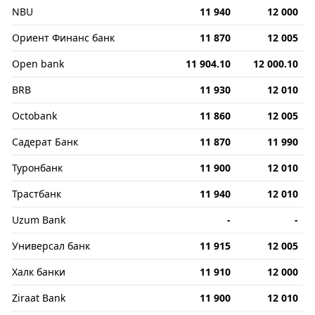
NBU
11 940
12 000
Ориент Финанс банк
11 870
12 005
Open bank
11 904.10
12 000.10
BRB
11 930
12 010
Octobank
11 860
12 005
Садерат Банк
11 870
11 990
Туронбанк
11 900
12 010
Трастбанк
11 940
12 010
Uzum Bank
-
-
Универсал банк
11 915
12 005
Халк банки
11 910
12 000
Ziraat Bank
11 900
12 010