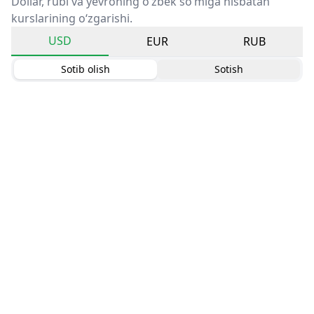
Dollar, rubl va yevroning o‘zbek so‘miga nisbatan
kurslarining o‘zgarishi.
USD
EUR
RUB
Sotib olish
Sotish