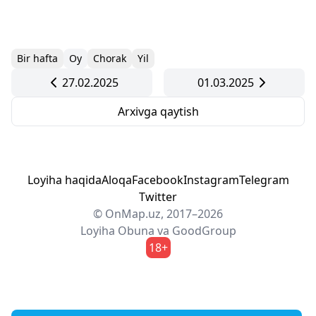
Bir hafta
Oy
Chorak
Yil
27.02.2025
01.03.2025
Arxivga qaytish
Loyiha haqida
Aloqa
Facebook
Instagram
Telegram
Twitter
© OnMap.uz, 2017–2026
Loyiha
Obuna
va
GoodGroup
18+