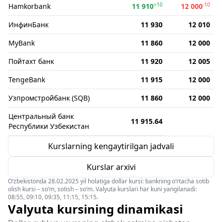
+10
-10
Hamkorbank
11 910
12 000
ИнфинБанк
11 930
12 010
MyBank
11 860
12 000
Пойтахт банк
11 920
12 005
TengeBank
11 915
12 000
Узпромстройбанк (SQB)
11 860
12 000
Центральный банк
11 915.64
Республики Узбекистан
Kurslarning kengaytirilgan jadvali
Kurslar arxivi
O‘zbekistonda 28.02.2025 yil holatiga dollar kursi: bankning o‘rtacha sotib
olish kursi – so‘m, sotish – so‘m. Valyuta kurslari har kuni yangilanadi:
08:55, 09:10, 09:35, 11:15, 15:15.
Valyuta kursining dinamikasi