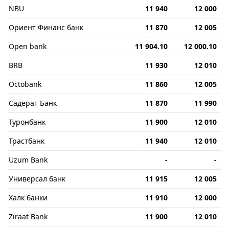
NBU
11 940
12 000
Ориент Финанс банк
11 870
12 005
Open bank
11 904.10
12 000.10
BRB
11 930
12 010
Octobank
11 860
12 005
Садерат Банк
11 870
11 990
Туронбанк
11 900
12 010
Трастбанк
11 940
12 010
Uzum Bank
-
-
Универсал банк
11 915
12 005
Халк банки
11 910
12 000
Ziraat Bank
11 900
12 010