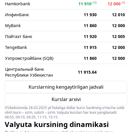
+10
-10
Hamkorbank
11 910
12 000
ИнфинБанк
11 930
12 010
MyBank
11 860
12 000
Пойтахт банк
11 920
12 005
TengeBank
11 915
12 000
Узпромстройбанк (SQB)
11 860
12 000
Центральный банк
11 915.64
Республики Узбекистан
Kurslarning kengaytirilgan jadvali
Kurslar arxivi
O‘zbekistonda 28.03.2025 yil holatiga dollar kursi: bankning o‘rtacha sotib
olish kursi – so‘m, sotish – so‘m. Valyuta kurslari har kuni yangilanadi:
08:55, 09:10, 09:35, 11:15, 15:15.
Valyuta kursining dinamikasi