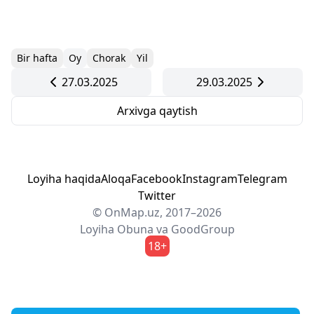
Bir hafta
Oy
Chorak
Yil
27.03.2025
29.03.2025
Arxivga qaytish
Loyiha haqida
Aloqa
Facebook
Instagram
Telegram
Twitter
© OnMap.uz, 2017–2026
Loyiha
Obuna
va
GoodGroup
18+