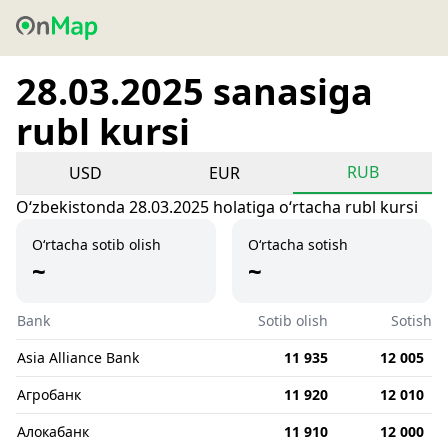
28.03.2025 sanasiga
rubl kursi
RUB
USD
EUR
Oʻzbekistonda 28.03.2025 holatiga oʻrtacha rubl kursi
O‘rtacha sotib olish
O‘rtacha sotish
~
~
Bank
Sotib olish
Sotish
Asia Alliance Bank
11 935
12 005
Агробанк
11 920
12 010
Алокабанк
11 910
12 000