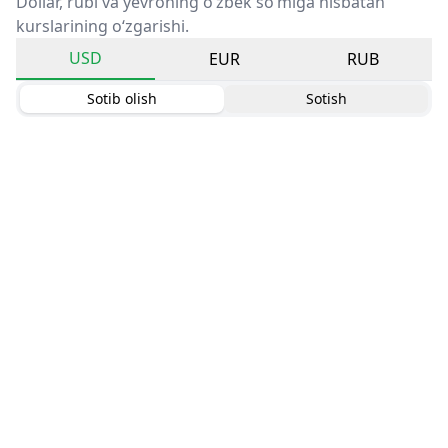
Dollar, rubl va yevroning o‘zbek so‘miga nisbatan
kurslarining o‘zgarishi.
USD
EUR
RUB
Sotib olish
Sotish