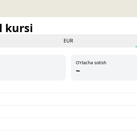
 kursi
EUR
O‘rtacha sotish
~