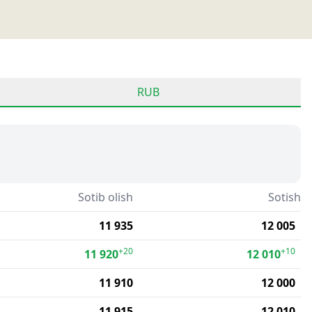
RUB
Sotib olish
Sotish
11 935
12 005
+20
+10
11 920
12 010
11 910
12 000
11 915
12 010