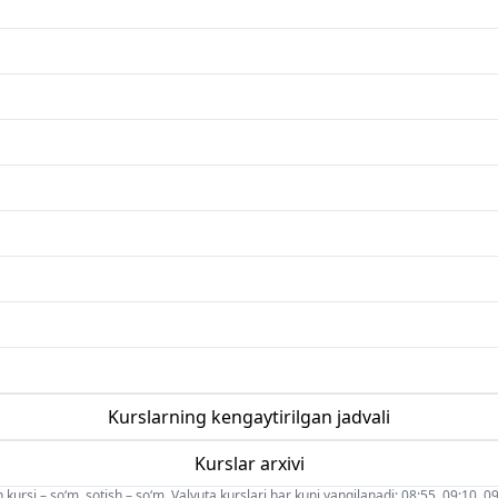
Kurslarning kengaytirilgan jadvali
Kurslar arxivi
 kursi – so‘m, sotish – so‘m. Valyuta kurslari har kuni yangilanadi: 08:55, 09:10, 09