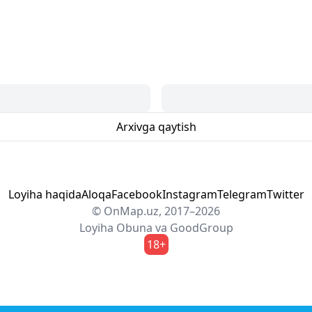
Arxivga qaytish
Loyiha haqida
Aloqa
Facebook
Instagram
Telegram
Twitter
© OnMap.uz, 2017–2026
Loyiha
Obuna
va
GoodGroup
18+