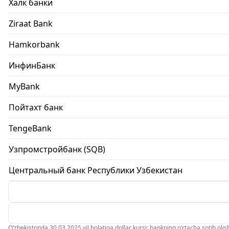
Халк банки
Ziraat Bank
Hamkorbank
ИнфинБанк
MyBank
Пойтахт банк
TengeBank
Узпромстройбанк (SQB)
Центральный банк Республики Узбекистан
O‘zbekistonda 30.03.2025 yil holatiga dollar kursi: bankning o‘rtacha sotib olish