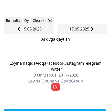
Bir hafta
Oy
Chorak
Yil
15.05.2025
17.05.2025
Arxivga qaytish
Loyiha haqida
Aloqa
Facebook
Instagram
Telegram
Twitter
© OnMap.uz, 2017–2026
Loyiha
Obuna
va
GoodGroup
18+