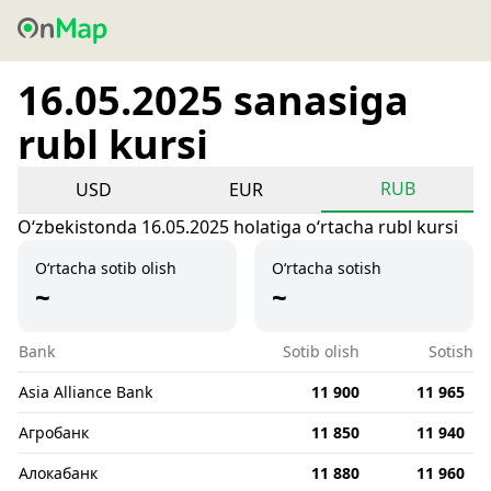
16.05.2025 sanasiga
rubl kursi
RUB
USD
EUR
Oʻzbekistonda 16.05.2025 holatiga oʻrtacha rubl kursi
O‘rtacha sotib olish
O‘rtacha sotish
~
~
Bank
Sotib olish
Sotish
Asia Alliance Bank
11 900
11 965
Агробанк
11 850
11 940
Алокабанк
11 880
11 960