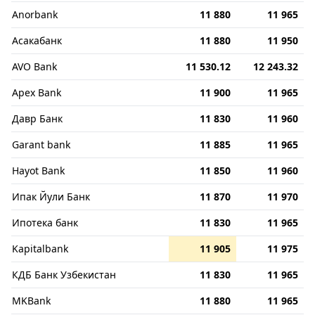
Anorbank
11 880
11 965
Асакабанк
11 880
11 950
AVO Bank
11 530.12
12 243.32
Apex Bank
11 900
11 965
Давр Банк
11 830
11 960
Garant bank
11 885
11 965
Hayot Bank
11 850
11 960
Ипак Йули Банк
11 870
11 970
Ипотека банк
11 830
11 965
Kapitalbank
11 905
11 975
КДБ Банк Узбекистан
11 830
11 965
MKBank
11 880
11 965