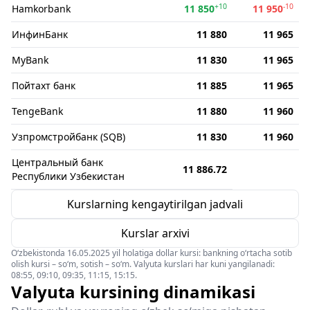
+10
-10
Hamkorbank
11 850
11 950
ИнфинБанк
11 880
11 965
MyBank
11 830
11 965
Пойтахт банк
11 885
11 965
TengeBank
11 880
11 960
Узпромстройбанк (SQB)
11 830
11 960
Центральный банк
11 886.72
Республики Узбекистан
Kurslarning kengaytirilgan jadvali
Kurslar arxivi
O‘zbekistonda 16.05.2025 yil holatiga dollar kursi: bankning o‘rtacha sotib
olish kursi – so‘m, sotish – so‘m. Valyuta kurslari har kuni yangilanadi:
08:55, 09:10, 09:35, 11:15, 15:15.
Valyuta kursining dinamikasi