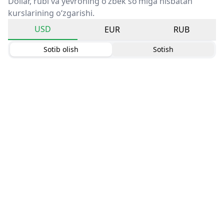
Dollar, rubl va yevroning o‘zbek so‘miga nisbatan
kurslarining o‘zgarishi.
USD
EUR
RUB
Sotib olish
Sotish