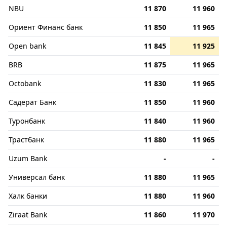
NBU
11 870
11 960
Ориент Финанс банк
11 850
11 965
Open bank
11 845
11 925
BRB
11 875
11 965
Octobank
11 830
11 965
Садерат Банк
11 850
11 960
Туронбанк
11 840
11 960
Трастбанк
11 880
11 965
Uzum Bank
-
-
Универсал банк
11 880
11 965
Халк банки
11 880
11 960
Ziraat Bank
11 860
11 970