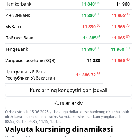
+10
Hamkorbank
11 840
11 960
+30
-35
ИнфинБанк
11 880
11 965
-60
-75
MyBank
11 830
11 965
+5
-80
Пойтахт банк
11 885
11 965
+30
+10
TengeBank
11 880
11 960
-40
Узпромстройбанк (SQB)
11 830
11 960
Центральный банк
-55
11 886.72
Республики Узбекистан
Kurslarning kengaytirilgan jadvali
Kurslar arxivi
O‘zbekistonda 15.06.2025 yil holatiga dollar kursi: bankning o‘rtacha sotib
olish kursi – so‘m, sotish – so‘m. Valyuta kurslari har kuni yangilanadi:
08:55, 09:10, 09:35, 11:15, 15:15.
Valyuta kursining dinamikasi