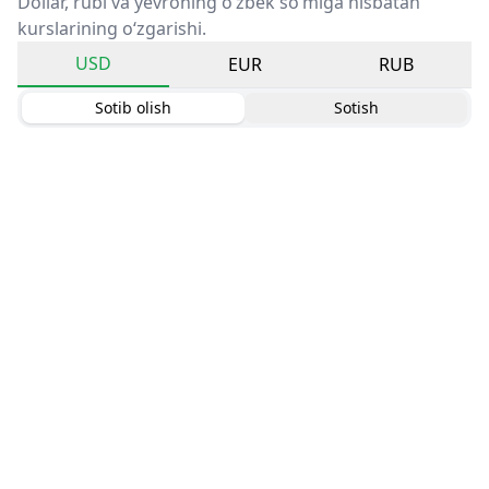
Dollar, rubl va yevroning o‘zbek so‘miga nisbatan
kurslarining o‘zgarishi.
USD
EUR
RUB
Sotib olish
Sotish