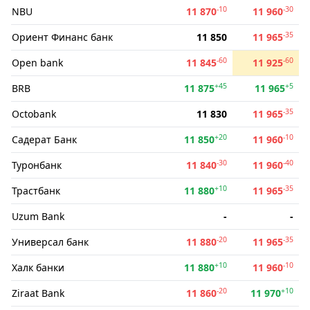
-10
-30
NBU
11 870
11 960
-35
Ориент Финанс банк
11 850
11 965
-60
-60
Open bank
11 845
11 925
+45
+5
BRB
11 875
11 965
-35
Octobank
11 830
11 965
+20
-10
Садерат Банк
11 850
11 960
-30
-40
Туронбанк
11 840
11 960
+10
-35
Трастбанк
11 880
11 965
Uzum Bank
-
-
-20
-35
Универсал банк
11 880
11 965
+10
-10
Халк банки
11 880
11 960
-20
+10
Ziraat Bank
11 860
11 970