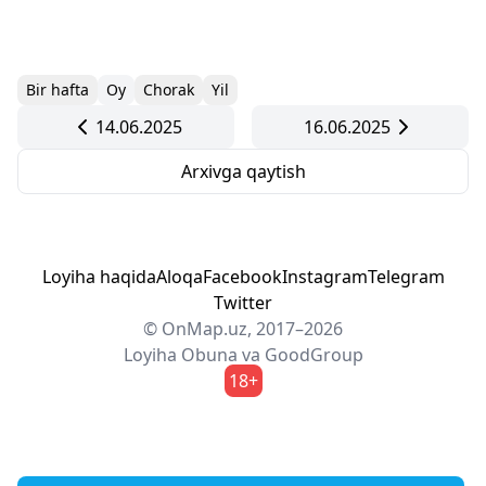
Bir hafta
Oy
Chorak
Yil
14.06.2025
16.06.2025
Arxivga qaytish
Loyiha haqida
Aloqa
Facebook
Instagram
Telegram
Twitter
© OnMap.uz, 2017–2026
Loyiha
Obuna
va
GoodGroup
18+