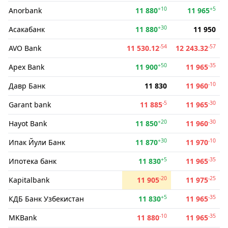
+10
+5
Anorbank
11 880
11 965
+30
Асакабанк
11 880
11 950
-54
-57
AVO Bank
11 530.12
12 243.32
+50
-35
Apex Bank
11 900
11 965
-10
Давр Банк
11 830
11 960
-5
-30
Garant bank
11 885
11 965
+20
-30
Hayot Bank
11 850
11 960
+30
-10
Ипак Йули Банк
11 870
11 970
+5
-35
Ипотека банк
11 830
11 965
-20
-25
Kapitalbank
11 905
11 975
+5
-35
КДБ Банк Узбекистан
11 830
11 965
-10
-35
MKBank
11 880
11 965