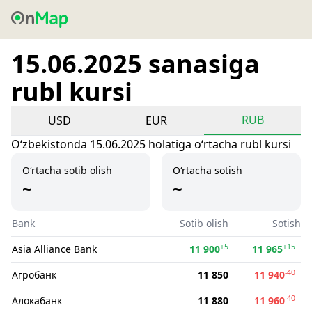
15.06.2025 sanasiga
rubl kursi
RUB
USD
EUR
Oʻzbekistonda 15.06.2025 holatiga oʻrtacha rubl kursi
O‘rtacha sotib olish
O‘rtacha sotish
~
~
Bank
Sotib olish
Sotish
+5
+15
Asia Alliance Bank
11 900
11 965
-40
Агробанк
11 850
11 940
-40
Алокабанк
11 880
11 960