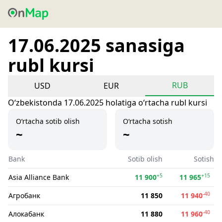
17.06.2025 sanasiga
rubl kursi
RUB
USD
EUR
Oʻzbekistonda 17.06.2025 holatiga oʻrtacha rubl kursi
O‘rtacha sotib olish
O‘rtacha sotish
~
~
Bank
Sotib olish
Sotish
+5
+15
Asia Alliance Bank
11 900
11 965
-40
Агробанк
11 850
11 940
-40
Алокабанк
11 880
11 960