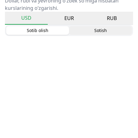
Dollar, rubl va yevroning o‘zbek so‘miga nisbatan
kurslarining o‘zgarishi.
USD
EUR
RUB
Sotib olish
Sotish