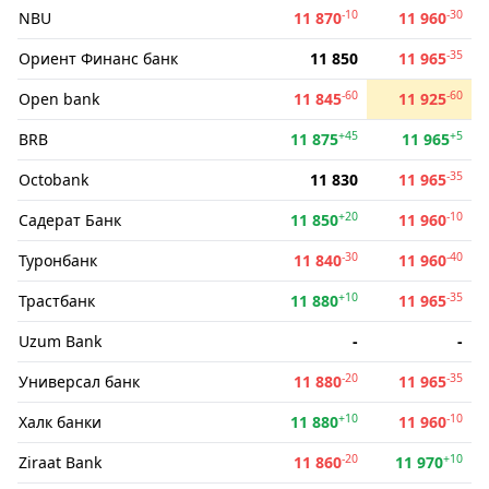
-10
-30
NBU
11 870
11 960
-35
Ориент Финанс банк
11 850
11 965
-60
-60
Open bank
11 845
11 925
+45
+5
BRB
11 875
11 965
-35
Octobank
11 830
11 965
+20
-10
Садерат Банк
11 850
11 960
-30
-40
Туронбанк
11 840
11 960
+10
-35
Трастбанк
11 880
11 965
Uzum Bank
-
-
-20
-35
Универсал банк
11 880
11 965
+10
-10
Халк банки
11 880
11 960
-20
+10
Ziraat Bank
11 860
11 970