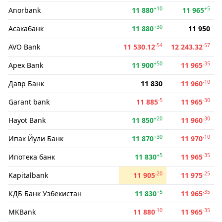
+10
+5
Anorbank
11 880
11 965
+30
Асакабанк
11 880
11 950
-54
-57
AVO Bank
11 530.12
12 243.32
+50
-35
Apex Bank
11 900
11 965
-10
Давр Банк
11 830
11 960
-5
-30
Garant bank
11 885
11 965
+20
-30
Hayot Bank
11 850
11 960
+30
-10
Ипак Йули Банк
11 870
11 970
+5
-35
Ипотека банк
11 830
11 965
-20
-25
Kapitalbank
11 905
11 975
+5
-35
КДБ Банк Узбекистан
11 830
11 965
-10
-35
MKBank
11 880
11 965