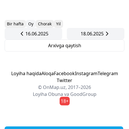
Bir hafta
Oy
Chorak
Yil
16.06.2025
18.06.2025
Arxivga qaytish
Loyiha haqida
Aloqa
Facebook
Instagram
Telegram
Twitter
© OnMap.uz, 2017–2026
Loyiha
Obuna
va
GoodGroup
18+