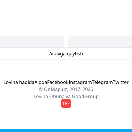
Arxivga qaytish
Loyiha haqida
Aloqa
Facebook
Instagram
Telegram
Twitter
© OnMap.uz, 2017–2026
Loyiha
Obuna
va
GoodGroup
18+