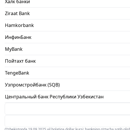
Халк банки
Ziraat Bank
Hamkorbank
ИнфинБанк
MyBank
Пойтахт банк
TengeBank
Узпромстройбанк (SQB)
Центральный банк Республики Узбекистан
O‘zbekistonda 19.09.2025 yil holatiga dollar kursi: bankning o‘rtacha sotib olish