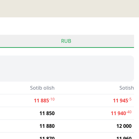
RUB
Sotib olish
Sotish
-10
-5
11 885
11 945
-40
11 850
11 940
11 880
12 000
11 870
11 960