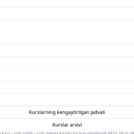
Kurslarning kengaytirilgan jadvali
Kurslar arxivi
 kursi – so‘m, sotish – so‘m. Valyuta kurslari har kuni yangilanadi: 08:55, 09:10, 09