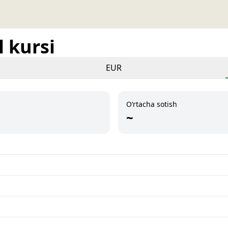
 kursi
EUR
O‘rtacha sotish
~