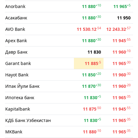
+10
+5
Anorbank
11 880
11 965
+30
Асакабанк
11 880
11 950
-54
-57
AVO Bank
11 530.12
12 243.32
+30
-55
Apex Bank
11 880
11 945
-10
Давр Банк
11 830
11 960
-5
-30
Garant bank
11 885
11 965
+20
-30
Hayot Bank
11 850
11 960
+30
-20
Ипак Йули Банк
11 870
11 960
+5
-35
Ипотека банк
11 830
11 965
-50
-55
Kapitalbank
11 875
11 945
+5
-35
КДБ Банк Узбекистан
11 830
11 965
-10
-35
MKBank
11 880
11 965