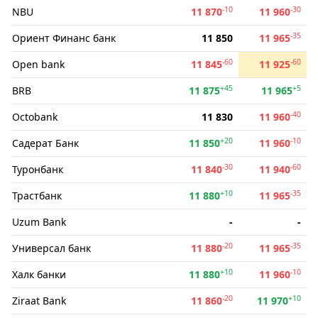
-10
-30
NBU
11 870
11 960
-35
Ориент Финанс банк
11 850
11 965
-60
-60
Open bank
11 845
11 925
+45
+5
BRB
11 875
11 965
-40
Octobank
11 830
11 960
+20
-10
Садерат Банк
11 850
11 960
-30
-60
Туронбанк
11 840
11 940
+10
-35
Трастбанк
11 880
11 965
Uzum Bank
-
-
-20
-35
Универсал банк
11 880
11 965
+10
-10
Халк банки
11 880
11 960
-20
+10
Ziraat Bank
11 860
11 970