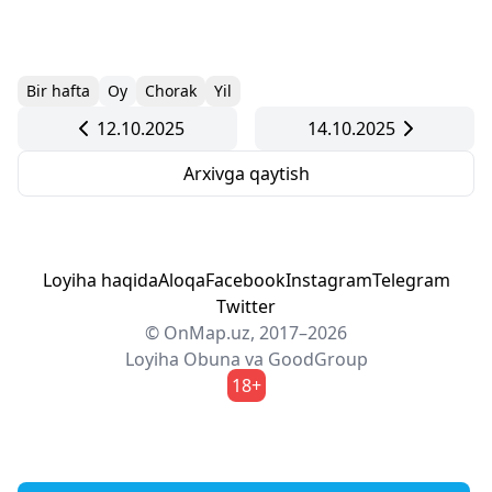
Bir hafta
Oy
Chorak
Yil
12.10.2025
14.10.2025
Arxivga qaytish
Loyiha haqida
Aloqa
Facebook
Instagram
Telegram
Twitter
© OnMap.uz, 2017–2026
Loyiha
Obuna
va
GoodGroup
18+