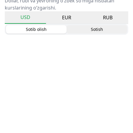
Dollar, rubl va yevroning o‘zbek so‘miga nisbatan
kurslarining o‘zgarishi.
USD
EUR
RUB
Sotib olish
Sotish