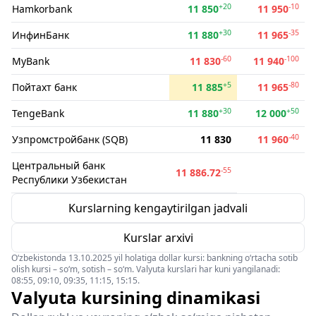
+20
-10
Hamkorbank
11 850
11 950
+30
-35
ИнфинБанк
11 880
11 965
-60
-100
MyBank
11 830
11 940
+5
-80
Пойтахт банк
11 885
11 965
+30
+50
TengeBank
11 880
12 000
-40
Узпромстройбанк (SQB)
11 830
11 960
Центральный банк
-55
11 886.72
Республики Узбекистан
Kurslarning kengaytirilgan jadvali
Kurslar arxivi
O‘zbekistonda 13.10.2025 yil holatiga dollar kursi: bankning o‘rtacha sotib
olish kursi – so‘m, sotish – so‘m. Valyuta kurslari har kuni yangilanadi:
08:55, 09:10, 09:35, 11:15, 15:15.
Valyuta kursining dinamikasi