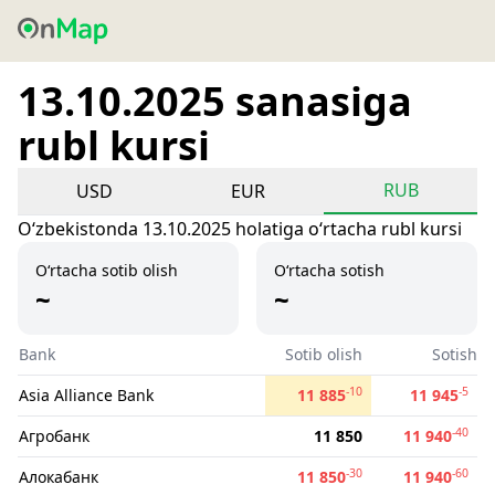
13.10.2025 sanasiga
rubl kursi
RUB
USD
EUR
Oʻzbekistonda 13.10.2025 holatiga oʻrtacha rubl kursi
O‘rtacha sotib olish
O‘rtacha sotish
~
~
Bank
Sotib olish
Sotish
-10
-5
Asia Alliance Bank
11 885
11 945
-40
Агробанк
11 850
11 940
-30
-60
Алокабанк
11 850
11 940