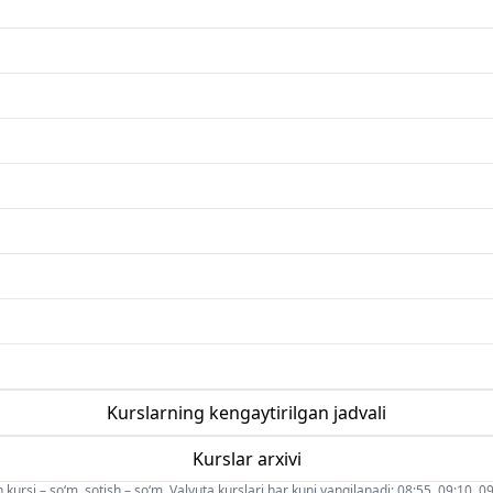
Kurslarning kengaytirilgan jadvali
Kurslar arxivi
 kursi – so‘m, sotish – so‘m. Valyuta kurslari har kuni yangilanadi: 08:55, 09:10, 09