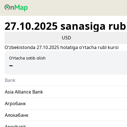
27.10.2025 sanasiga rubl
USD
Oʻzbekistonda 27.10.2025 holatiga oʻrtacha rubl kursi
O‘rtacha sotib olish
~
Bank
Asia Alliance Bank
Агробанк
Алокабанк
Anorbank