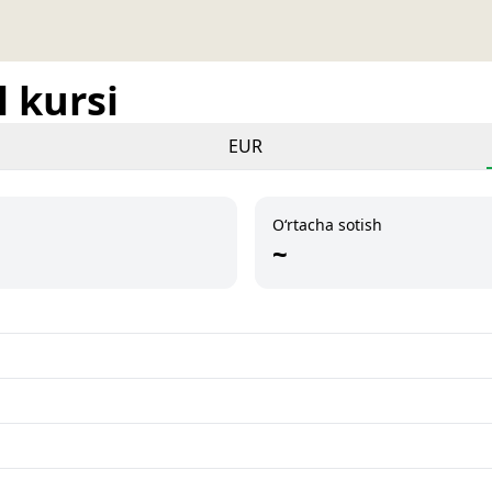
 kursi
EUR
O‘rtacha sotish
~