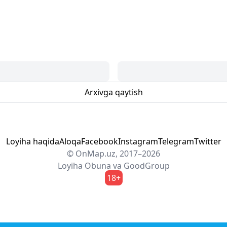
Arxivga qaytish
Loyiha haqida
Aloqa
Facebook
Instagram
Telegram
Twitter
© OnMap.uz, 2017–2026
Loyiha
Obuna
va
GoodGroup
18+