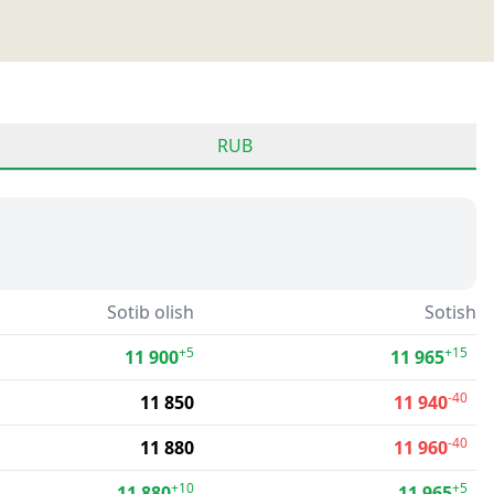
RUB
Sotib olish
Sotish
+5
+15
11 900
11 965
-40
11 850
11 940
-40
11 880
11 960
+10
+5
11 880
11 965