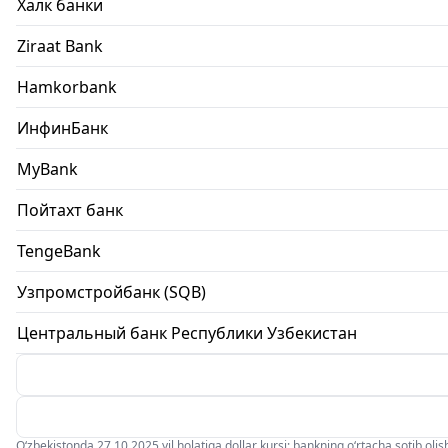
Халк банки
Ziraat Bank
Hamkorbank
ИнфинБанк
MyBank
Пойтахт банк
TengeBank
Узпромстройбанк (SQB)
Центральный банк Республики Узбекистан
O‘zbekistonda 27.10.2025 yil holatiga dollar kursi: bankning o‘rtacha sotib olish