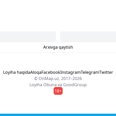
Arxivga qaytish
Loyiha haqida
Aloqa
Facebook
Instagram
Telegram
Twitter
© OnMap.uz, 2017–2026
Loyiha
Obuna
va
GoodGroup
18+