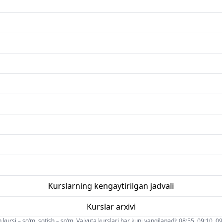
Kurslarning kengaytirilgan jadvali
Kurslar arxivi
 kursi – so‘m, sotish – so‘m. Valyuta kurslari har kuni yangilanadi: 08:55, 09:10, 09