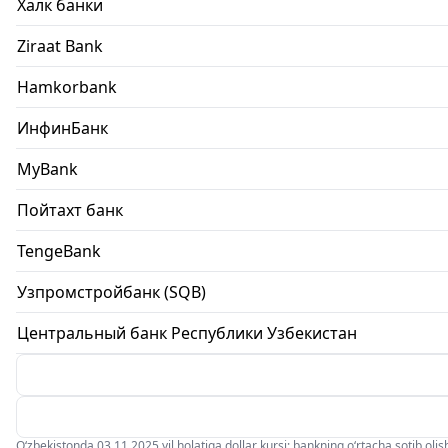
Халк банки
Ziraat Bank
Hamkorbank
ИнфинБанк
MyBank
Пойтахт банк
TengeBank
Узпромстройбанк (SQB)
Центральный банк Республики Узбекистан
O‘zbekistonda 03.11.2025 yil holatiga dollar kursi: bankning o‘rtacha sotib olish