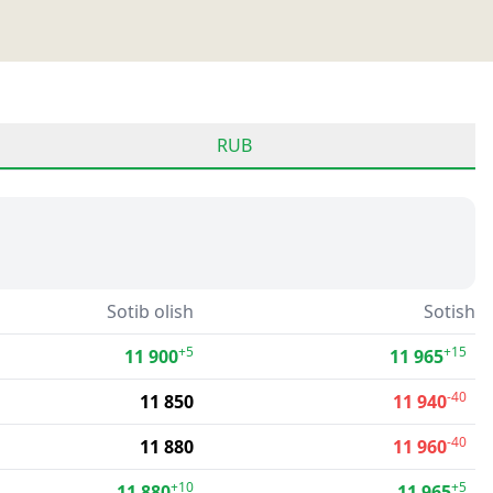
RUB
Sotib olish
Sotish
+5
+15
11 900
11 965
-40
11 850
11 940
-40
11 880
11 960
+10
+5
11 880
11 965