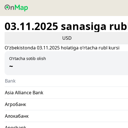
03.11.2025 sanasiga rubl
USD
Oʻzbekistonda 03.11.2025 holatiga oʻrtacha rubl kursi
O‘rtacha sotib olish
~
Bank
Asia Alliance Bank
Агробанк
Алокабанк
Anorbank