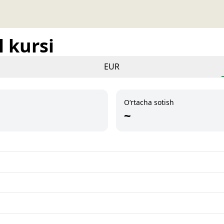
 kursi
EUR
O‘rtacha sotish
~