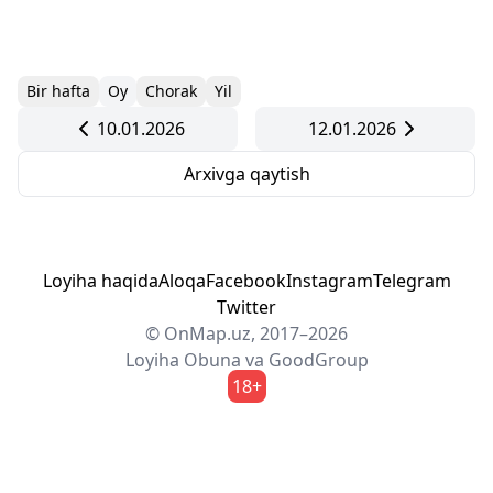
Bir hafta
Oy
Chorak
Yil
10.01.2026
12.01.2026
Arxivga qaytish
Loyiha haqida
Aloqa
Facebook
Instagram
Telegram
Twitter
© OnMap.uz, 2017–2026
Loyiha
Obuna
va
GoodGroup
18+