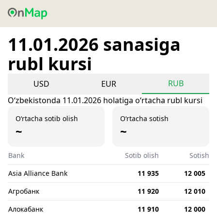
11.01.2026 sanasiga
rubl kursi
RUB
USD
EUR
Oʻzbekistonda 11.01.2026 holatiga oʻrtacha rubl kursi
O‘rtacha sotib olish
O‘rtacha sotish
~
~
Bank
Sotib olish
Sotish
Asia Alliance Bank
11 935
12 005
Агробанк
11 920
12 010
Алокабанк
11 910
12 000