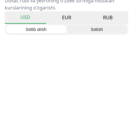
Dollar, rubl va yevroning o‘zbek so‘miga nisbatan
kurslarining o‘zgarishi.
USD
EUR
RUB
Sotib olish
Sotish