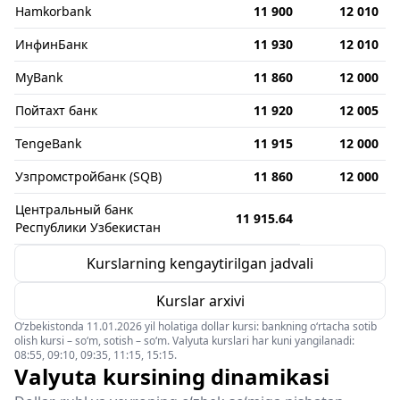
Hamkorbank
11 900
12 010
ИнфинБанк
11 930
12 010
MyBank
11 860
12 000
Пойтахт банк
11 920
12 005
TengeBank
11 915
12 000
Узпромстройбанк (SQB)
11 860
12 000
Центральный банк
11 915.64
Республики Узбекистан
Kurslarning kengaytirilgan jadvali
Kurslar arxivi
O‘zbekistonda 11.01.2026 yil holatiga dollar kursi: bankning o‘rtacha sotib
olish kursi – so‘m, sotish – so‘m. Valyuta kurslari har kuni yangilanadi:
08:55, 09:10, 09:35, 11:15, 15:15.
Valyuta kursining dinamikasi