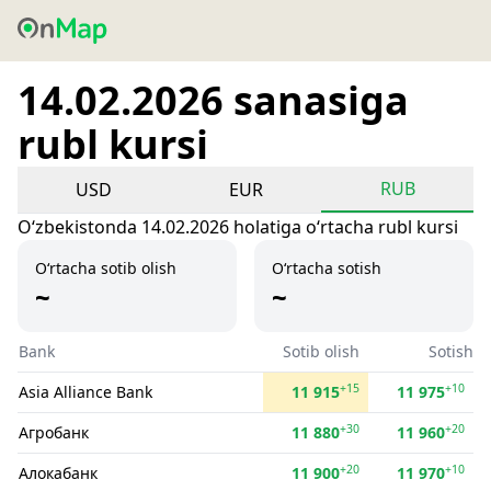
14.02.2026 sanasiga
rubl kursi
RUB
USD
EUR
Oʻzbekistonda 14.02.2026 holatiga oʻrtacha rubl kursi
O‘rtacha sotib olish
O‘rtacha sotish
~
~
Bank
Sotib olish
Sotish
+15
+10
Asia Alliance Bank
11 915
11 975
+30
+20
Агробанк
11 880
11 960
+20
+10
Алокабанк
11 900
11 970