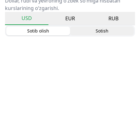
Dollar, rubl va yevroning o‘zbek so‘miga nisbatan
kurslarining o‘zgarishi.
USD
EUR
RUB
Sotib olish
Sotish