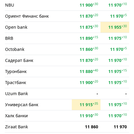
+30
+10
NBU
11 900
11 970
+20
+5
Ориент Финанс банк
11 870
11 970
+30
+30
Open bank
11 875
11 955
+15
+10
BRB
11 890
11 975
+30
+5
Octobank
11 860
11 970
+20
+10
Садерат Банк
11 870
11 970
+40
+15
Туронбанк
11 880
11 975
+20
+10
Трастбанк
11 900
11 975
Uzum Bank
-
-
+35
+10
Универсал банк
11 915
11 975
+30
+10
Халк банки
11 910
11 970
Ziraat Bank
11 860
11 970