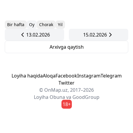
Bir hafta
Oy
Chorak
Yil
13.02.2026
15.02.2026
Arxivga qaytish
Loyiha haqida
Aloqa
Facebook
Instagram
Telegram
Twitter
© OnMap.uz, 2017–2026
Loyiha
Obuna
va
GoodGroup
18+