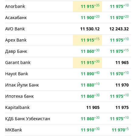
+35
+10
Anorbank
11 915
11 975
+20
+20
Асакабанк
11 900
11 970
AVO Bank
11 530.12
12 243.32
+15
+10
Apex Bank
11 915
11 975
+30
+15
Давр Банк
11 860
11 975
+30
Garant bank
11 915
11 965
+40
+10
Hayot Bank
11 890
11 970
+10
Ипак Йули Банк
11 880
11 970
+30
+10
Ипотека банк
11 860
11 975
Kapitalbank
11 905
11 975
+30
+10
КДБ Банк Узбекистан
11 860
11 975
+30
+5
MKBank
11 910
11 970