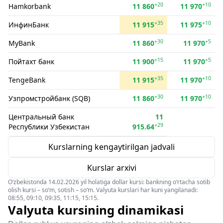
+20
+10
Hamkorbank
11 860
11 970
+35
+10
ИнфинБанк
11 915
11 975
+30
+5
MyBank
11 860
11 970
+15
+5
Пойтахт банк
11 900
11 970
+35
+10
TengeBank
11 915
11 970
+30
+10
Узпромстройбанк (SQB)
11 860
11 970
Центральный банк
11
+29
Республики Узбекистан
915.64
Kurslarning kengaytirilgan jadvali
Kurslar arxivi
O‘zbekistonda 14.02.2026 yil holatiga dollar kursi: bankning o‘rtacha sotib
olish kursi – so‘m, sotish – so‘m. Valyuta kurslari har kuni yangilanadi:
08:55, 09:10, 09:35, 11:15, 15:15.
Valyuta kursining dinamikasi