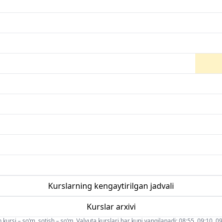
Kurslarning kengaytirilgan jadvali
Kurslar arxivi
 kursi – so‘m, sotish – so‘m. Valyuta kurslari har kuni yangilanadi: 08:55, 09:10, 09