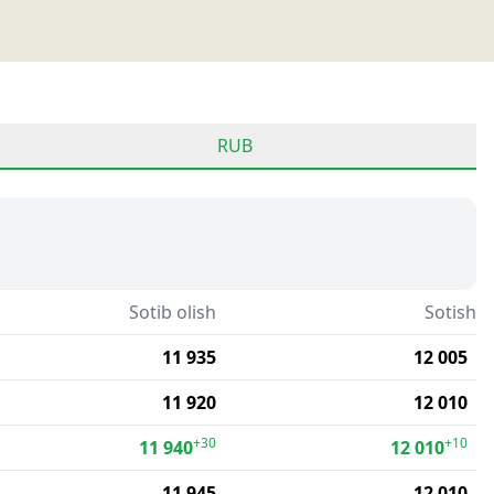
RUB
Sotib olish
Sotish
11 935
12 005
11 920
12 010
+30
+10
11 940
12 010
11 945
12 010