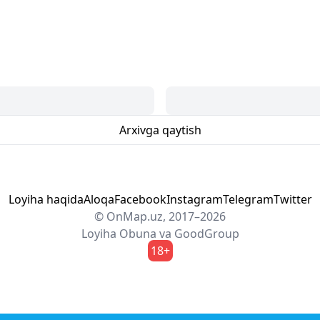
Arxivga qaytish
Loyiha haqida
Aloqa
Facebook
Instagram
Telegram
Twitter
© OnMap.uz, 2017–2026
Loyiha
Obuna
va
GoodGroup
18+