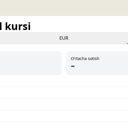
 kursi
EUR
O‘rtacha sotish
~