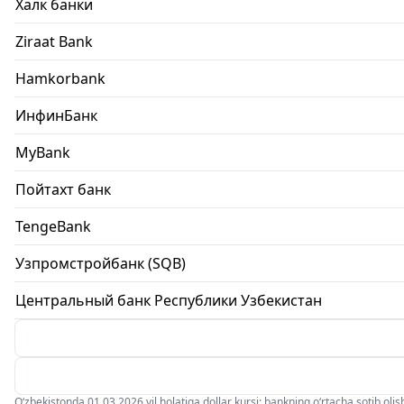
Халк банки
Ziraat Bank
Hamkorbank
ИнфинБанк
MyBank
Пойтахт банк
TengeBank
Узпромстройбанк (SQB)
Центральный банк Республики Узбекистан
O‘zbekistonda 01.03.2026 yil holatiga dollar kursi: bankning o‘rtacha sotib olish