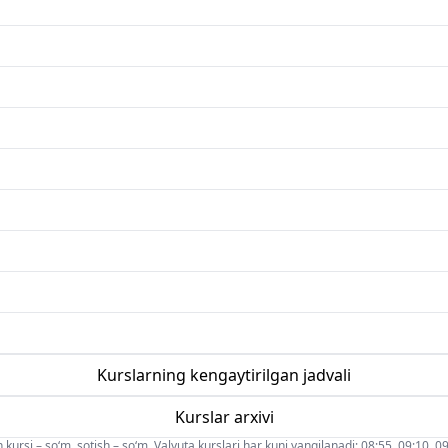
Kurslarning kengaytirilgan jadvali
Kurslar arxivi
 kursi – so‘m, sotish – so‘m. Valyuta kurslari har kuni yangilanadi: 08:55, 09:10, 09