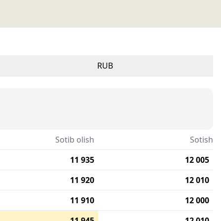
RUB
Sotib olish
Sotish
11 935
12 005
11 920
12 010
11 910
12 000
11 945
12 010