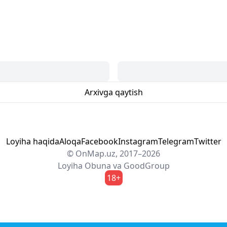
Arxivga qaytish
Loyiha haqida
Aloqa
Facebook
Instagram
Telegram
Twitter
© OnMap.uz, 2017–2026
Loyiha
Obuna
va
GoodGroup
18+