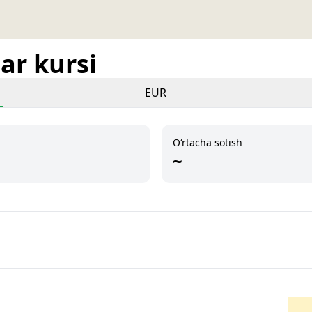
ar kursi
EUR
O‘rtacha sotish
~