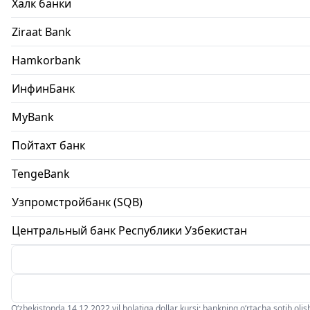
Халк банки
Ziraat Bank
Hamkorbank
ИнфинБанк
MyBank
Пойтахт банк
TengeBank
Узпромстройбанк (SQB)
Центральный банк Республики Узбекистан
O‘zbekistonda 14.12.2022 yil holatiga dollar kursi: bankning o‘rtacha sotib olish