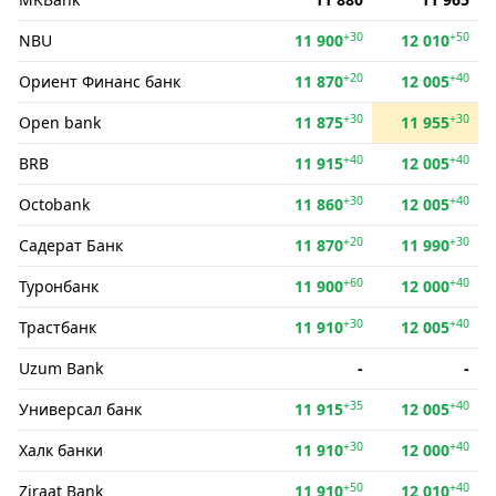
+30
+50
NBU
11 900
12 010
+20
+40
Ориент Финанс банк
11 870
12 005
+30
+30
Open bank
11 875
11 955
+40
+40
BRB
11 915
12 005
+30
+40
Octobank
11 860
12 005
+20
+30
Садерат Банк
11 870
11 990
+60
+40
Туронбанк
11 900
12 000
+30
+40
Трастбанк
11 910
12 005
Uzum Bank
-
-
+35
+40
Универсал банк
11 915
12 005
+30
+40
Халк банки
11 910
12 000
+50
+40
Ziraat Bank
11 910
12 010