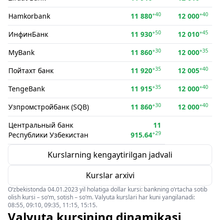
+40
+40
Hamkorbank
11 880
12 000
+50
+45
ИнфинБанк
11 930
12 010
+30
+35
MyBank
11 860
12 000
+35
+40
Пойтахт банк
11 920
12 005
+35
+40
TengeBank
11 915
12 000
+30
+40
Узпромстройбанк (SQB)
11 860
12 000
Центральный банк
11
+29
Республики Узбекистан
915.64
Kurslarning kengaytirilgan jadvali
Kurslar arxivi
O‘zbekistonda 04.01.2023 yil holatiga dollar kursi: bankning o‘rtacha sotib
olish kursi – so‘m, sotish – so‘m. Valyuta kurslari har kuni yangilanadi:
08:55, 09:10, 09:35, 11:15, 15:15.
Valyuta kursining dinamikasi