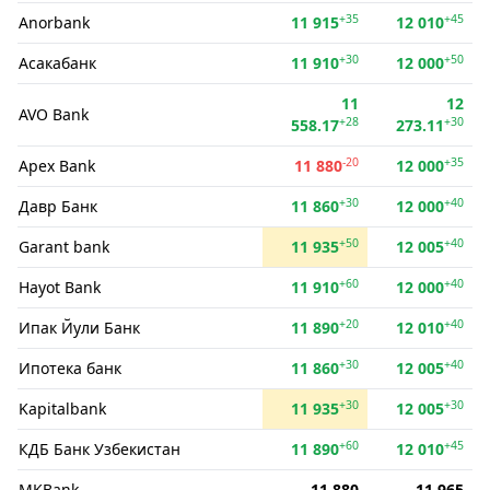
+35
+45
Anorbank
11 915
12 010
+30
+50
Асакабанк
11 910
12 000
11
12
AVO Bank
+28
+30
558.17
273.11
-20
+35
Apex Bank
11 880
12 000
+30
+40
Давр Банк
11 860
12 000
+50
+40
Garant bank
11 935
12 005
+60
+40
Hayot Bank
11 910
12 000
+20
+40
Ипак Йули Банк
11 890
12 010
+30
+40
Ипотека банк
11 860
12 005
+30
+30
Kapitalbank
11 935
12 005
+60
+45
КДБ Банк Узбекистан
11 890
12 010
MKBank
11 880
11 965