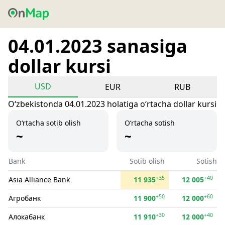
04.01.2023 sanasiga
dollar kursi
USD
EUR
RUB
Oʻzbekistonda 04.01.2023 holatiga oʻrtacha dollar kursi
O‘rtacha sotib olish
O‘rtacha sotish
~
~
Bank
Sotib olish
Sotish
+35
+40
Asia Alliance Bank
11 935
12 005
+50
+60
Агробанк
11 900
12 000
+30
+40
Алокабанк
11 910
12 000