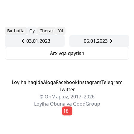
Bir hafta
Oy
Chorak
Yil
03.01.2023
05.01.2023
Arxivga qaytish
Loyiha haqida
Aloqa
Facebook
Instagram
Telegram
Twitter
© OnMap.uz, 2017–2026
Loyiha
Obuna
va
GoodGroup
18+