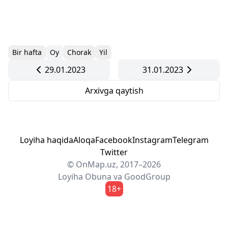
Bir hafta
Oy
Chorak
Yil
29.01.2023
31.01.2023
Arxivga qaytish
Loyiha haqida
Aloqa
Facebook
Instagram
Telegram
Twitter
© OnMap.uz, 2017–2026
Loyiha
Obuna
va
GoodGroup
18+