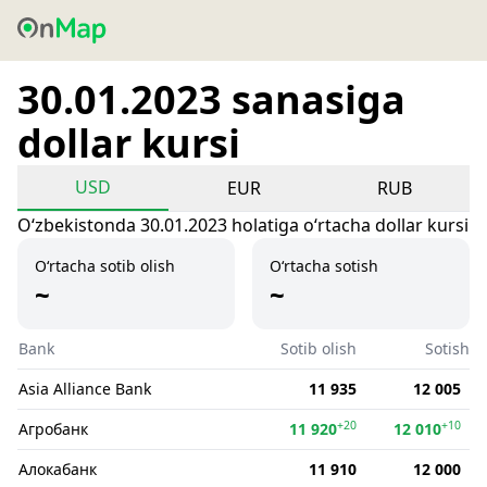
30.01.2023 sanasiga
dollar kursi
USD
EUR
RUB
Oʻzbekistonda 30.01.2023 holatiga oʻrtacha dollar kursi
O‘rtacha sotib olish
O‘rtacha sotish
~
~
Bank
Sotib olish
Sotish
Asia Alliance Bank
11 935
12 005
+20
+10
Агробанк
11 920
12 010
Алокабанк
11 910
12 000