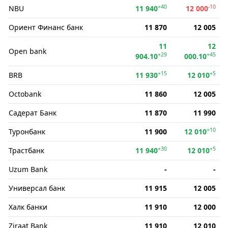
+40
-10
NBU
11 940
12 000
Ориент Финанс банк
11 870
12 005
11
12
Open bank
+29
+45
904.10
000.10
+15
+5
BRB
11 930
12 010
Octobank
11 860
12 005
Садерат Банк
11 870
11 990
+10
Туронбанк
11 900
12 010
+30
+5
Трастбанк
11 940
12 010
Uzum Bank
-
-
Универсал банк
11 915
12 005
Халк банки
11 910
12 000
Ziraat Bank
11 910
12 010