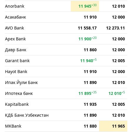
+30
Anorbank
11 945
12 010
Асакабанк
11 910
12 000
AVO Bank
11 558.17
12 273.11
+20
Apex Bank
11 900
12 000
Давр Банк
11 860
12 000
+5
Garant bank
11 940
12 005
Hayot Bank
11 910
12 000
Ипак Йули Банк
11 890
12 010
+35
+5
Ипотека банк
11 895
12 010
Kapitalbank
11 935
12 005
КДБ Банк Узбекистан
11 890
12 010
MKBank
11 880
11 965