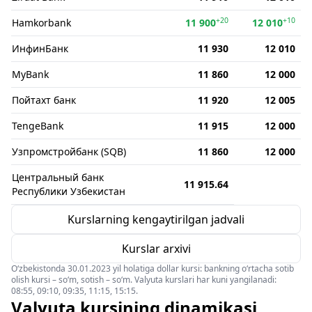
+20
+10
Hamkorbank
11 900
12 010
ИнфинБанк
11 930
12 010
MyBank
11 860
12 000
Пойтахт банк
11 920
12 005
TengeBank
11 915
12 000
Узпромстройбанк (SQB)
11 860
12 000
Центральный банк
11 915.64
Республики Узбекистан
Kurslarning kengaytirilgan jadvali
Kurslar arxivi
O‘zbekistonda 30.01.2023 yil holatiga dollar kursi: bankning o‘rtacha sotib
olish kursi – so‘m, sotish – so‘m. Valyuta kurslari har kuni yangilanadi:
08:55, 09:10, 09:35, 11:15, 15:15.
Valyuta kursining dinamikasi