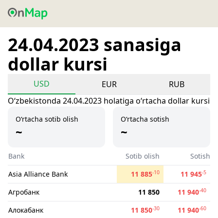
24.04.2023 sanasiga
dollar kursi
USD
EUR
RUB
Oʻzbekistonda 24.04.2023 holatiga oʻrtacha dollar kursi
O‘rtacha sotib olish
O‘rtacha sotish
~
~
Bank
Sotib olish
Sotish
-10
-5
Asia Alliance Bank
11 885
11 945
-40
Агробанк
11 850
11 940
-30
-60
Алокабанк
11 850
11 940