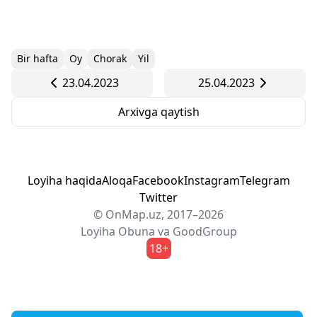
Bir hafta
Oy
Chorak
Yil
23.04.2023
25.04.2023
Arxivga qaytish
Loyiha haqida
Aloqa
Facebook
Instagram
Telegram
Twitter
© OnMap.uz, 2017–2026
Loyiha
Obuna
va
GoodGroup
18+