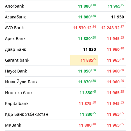
+10
+5
Anorbank
11 880
11 965
+30
Асакабанк
11 880
11 950
-54
-57
AVO Bank
11 530.12
12 243.32
+30
-55
Apex Bank
11 880
11 945
-10
Давр Банк
11 830
11 960
-5
-30
Garant bank
11 885
11 965
+20
-30
Hayot Bank
11 850
11 960
+30
-20
Ипак Йули Банк
11 870
11 960
+5
-35
Ипотека банк
11 830
11 965
-50
-55
Kapitalbank
11 875
11 945
+5
-35
КДБ Банк Узбекистан
11 830
11 965
-10
-35
MKBank
11 880
11 965