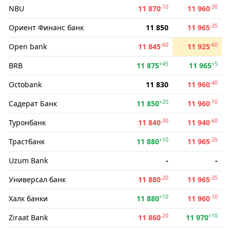
-10
-30
NBU
11 870
11 960
-35
Ориент Финанс банк
11 850
11 965
-60
-60
Open bank
11 845
11 925
+45
+5
BRB
11 875
11 965
-40
Octobank
11 830
11 960
+20
-10
Садерат Банк
11 850
11 960
-30
-60
Туронбанк
11 840
11 940
+10
-35
Трастбанк
11 880
11 965
Uzum Bank
-
-
-20
-35
Универсал банк
11 880
11 965
+10
-10
Халк банки
11 880
11 960
-20
+10
Ziraat Bank
11 860
11 970