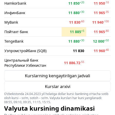
+20
-10
Hamkorbank
11 850
11 950
+30
-35
ИнфинБанк
11 880
11 965
-60
-100
MyBank
11 830
11 940
+5
-80
Пойтахт банк
11 885
11 965
+30
+50
TengeBank
11 880
12 000
-40
Узпромстройбанк (SQB)
11 830
11 960
Центральный банк
-55
11 886.72
Республики Узбекистан
Kurslarning kengaytirilgan jadvali
Kurslar arxivi
O‘zbekistonda 24.04.2023 yil holatiga dollar kursi: bankning o‘rtacha sotib
olish kursi – so‘m, sotish – so‘m. Valyuta kurslari har kuni yangilanadi:
08:55, 09:10, 09:35, 11:15, 15:15.
Valyuta kursining dinamikasi