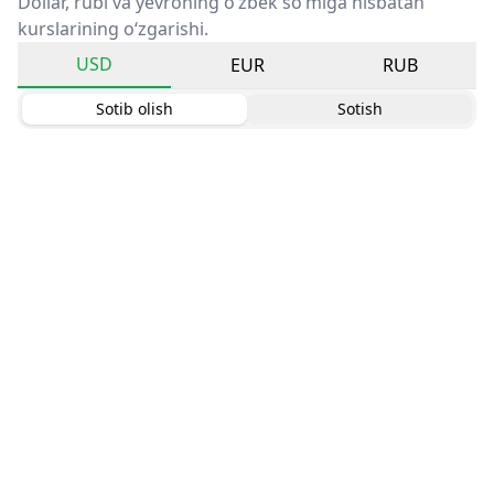
Dollar, rubl va yevroning o‘zbek so‘miga nisbatan
kurslarining o‘zgarishi.
USD
EUR
RUB
Sotib olish
Sotish