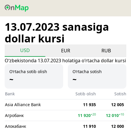
13.07.2023 sanasiga
dollar kursi
USD
EUR
RUB
Oʻzbekistonda 13.07.2023 holatiga oʻrtacha dollar kursi
O‘rtacha sotib olish
O‘rtacha sotish
~
~
Bank
Sotib olish
Sotish
Asia Alliance Bank
11 935
12 005
+20
+10
Агробанк
11 920
12 010
Алокабанк
11 910
12 000