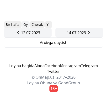
Bir hafta
Oy
Chorak
Yil
12.07.2023
14.07.2023
Arxivga qaytish
Loyiha haqida
Aloqa
Facebook
Instagram
Telegram
Twitter
© OnMap.uz, 2017–2026
Loyiha
Obuna
va
GoodGroup
18+