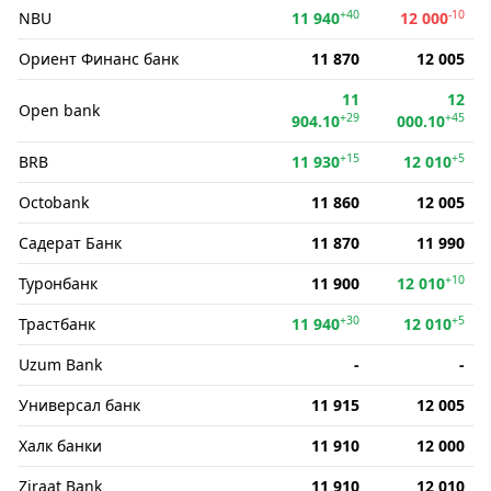
+40
-10
NBU
11 940
12 000
Ориент Финанс банк
11 870
12 005
11
12
Open bank
+29
+45
904.10
000.10
+15
+5
BRB
11 930
12 010
Octobank
11 860
12 005
Садерат Банк
11 870
11 990
+10
Туронбанк
11 900
12 010
+30
+5
Трастбанк
11 940
12 010
Uzum Bank
-
-
Универсал банк
11 915
12 005
Халк банки
11 910
12 000
Ziraat Bank
11 910
12 010