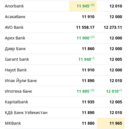
+30
Anorbank
11 945
12 010
Асакабанк
11 910
12 000
AVO Bank
11 558.17
12 273.11
+20
Apex Bank
11 900
12 000
Давр Банк
11 860
12 000
+5
Garant bank
11 940
12 005
Hayot Bank
11 910
12 000
Ипак Йули Банк
11 890
12 010
+35
+5
Ипотека банк
11 895
12 010
Kapitalbank
11 935
12 005
КДБ Банк Узбекистан
11 890
12 010
MKBank
11 880
11 965