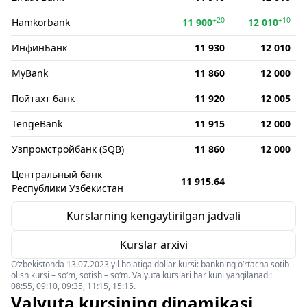
+20
+10
Hamkorbank
11 900
12 010
ИнфинБанк
11 930
12 010
MyBank
11 860
12 000
Пойтахт банк
11 920
12 005
TengeBank
11 915
12 000
Узпромстройбанк (SQB)
11 860
12 000
Центральный банк
11 915.64
Республики Узбекистан
Kurslarning kengaytirilgan jadvali
Kurslar arxivi
O‘zbekistonda 13.07.2023 yil holatiga dollar kursi: bankning o‘rtacha sotib
olish kursi – so‘m, sotish – so‘m. Valyuta kurslari har kuni yangilanadi:
08:55, 09:10, 09:35, 11:15, 15:15.
Valyuta kursining dinamikasi