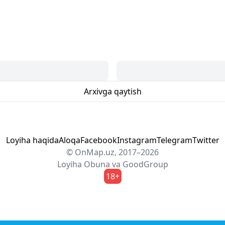
Arxivga qaytish
Loyiha haqida
Aloqa
Facebook
Instagram
Telegram
Twitter
© OnMap.uz, 2017–2026
Loyiha
Obuna
va
GoodGroup
18+