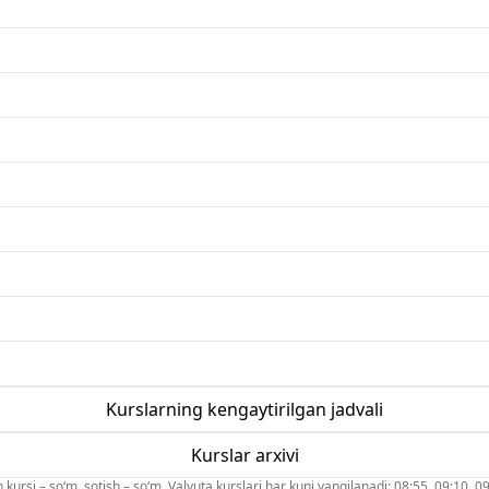
Kurslarning kengaytirilgan jadvali
Kurslar arxivi
 kursi – so‘m, sotish – so‘m. Valyuta kurslari har kuni yangilanadi: 08:55, 09:10, 09