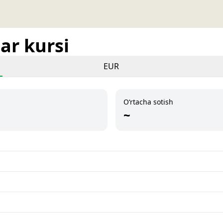
ar kursi
EUR
O‘rtacha sotish
~