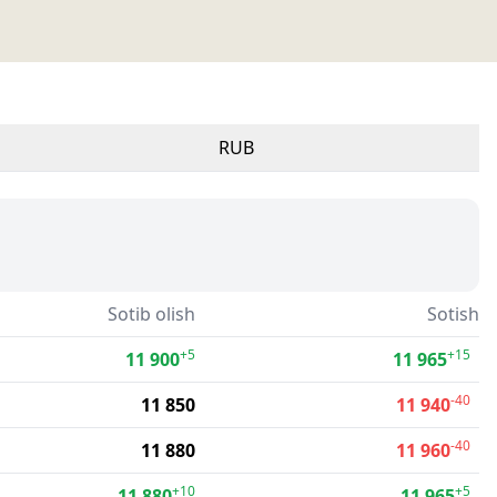
RUB
Sotib olish
Sotish
+5
+15
11 900
11 965
-40
11 850
11 940
-40
11 880
11 960
+10
+5
11 880
11 965