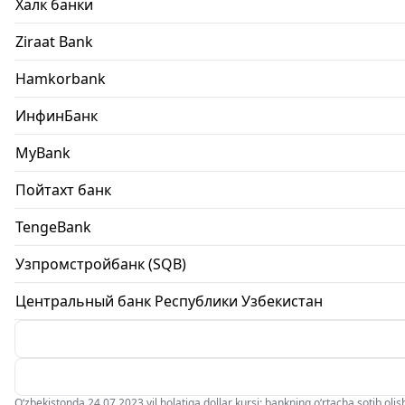
Халк банки
Ziraat Bank
Hamkorbank
ИнфинБанк
MyBank
Пойтахт банк
TengeBank
Узпромстройбанк (SQB)
Центральный банк Республики Узбекистан
O‘zbekistonda 24.07.2023 yil holatiga dollar kursi: bankning o‘rtacha sotib olish