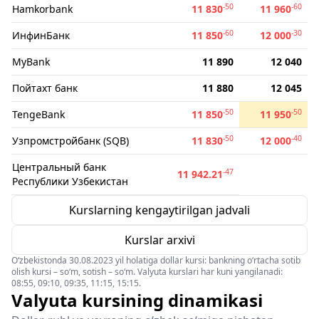
-50
-60
Hamkorbank
11 830
11 960
-60
-30
ИнфинБанк
11 850
12 000
MyBank
11 890
12 040
Пойтахт банк
11 880
12 045
-50
-50
TengeBank
11 850
11 950
-50
-40
Узпромстройбанк (SQB)
11 830
12 000
Центральный банк
-47
11 942.21
Республики Узбекистан
Kurslarning kengaytirilgan jadvali
Kurslar arxivi
O‘zbekistonda 30.08.2023 yil holatiga dollar kursi: bankning o‘rtacha sotib
olish kursi – so‘m, sotish – so‘m. Valyuta kurslari har kuni yangilanadi:
08:55, 09:10, 09:35, 11:15, 15:15.
Valyuta kursining dinamikasi