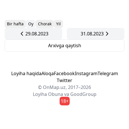
Bir hafta
Oy
Chorak
Yil
29.08.2023
31.08.2023
Arxivga qaytish
Loyiha haqida
Aloqa
Facebook
Instagram
Telegram
Twitter
© OnMap.uz, 2017–2026
Loyiha
Obuna
va
GoodGroup
18+