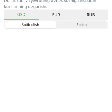
Dollar, rubl va yevroning o‘zbek so‘miga nisbatan
kurslarining o‘zgarishi.
USD
EUR
RUB
Sotib olish
Sotish