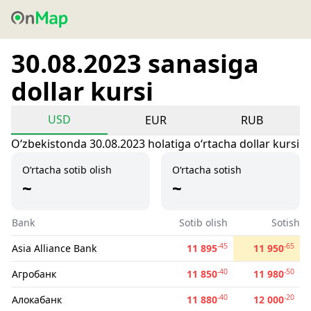
30.08.2023 sanasiga
dollar kursi
USD
EUR
RUB
Oʻzbekistonda 30.08.2023 holatiga oʻrtacha dollar kursi
O‘rtacha sotib olish
O‘rtacha sotish
~
~
Bank
Sotib olish
Sotish
-45
-65
Asia Alliance Bank
11 895
11 950
-40
-50
Агробанк
11 850
11 980
-40
-20
Алокабанк
11 880
12 000