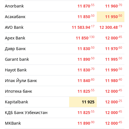
-55
-70
Anorbank
11 870
11 960
-50
-50
Асакабанк
11 850
11 950
-17
-19
AVO Bank
11 583.94
12 300.48
-130
-45
Apex Bank
11 850
12 000
-50
-60
Давр Банк
11 830
11 970
-50
-50
Garant bank
11 890
11 995
-70
-50
Hayot Bank
11 830
11 990
-80
-40
Ипак Йули Банк
11 840
11 980
-55
-45
Ипотека банк
11 825
12 000
-25
Kapitalbank
11 925
12 000
-55
-45
КДБ Банк Узбекистан
11 825
12 000
-90
-45
MKBank
11 890
12 000