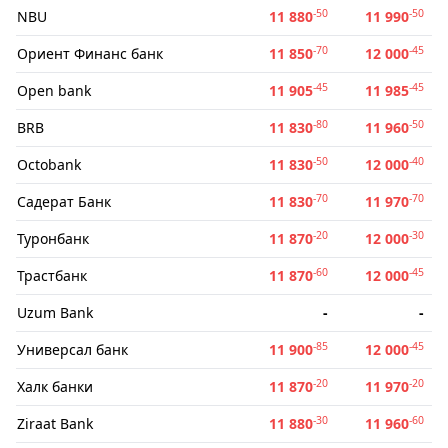
-50
-50
NBU
11 880
11 990
-70
-45
Ориент Финанс банк
11 850
12 000
-45
-45
Open bank
11 905
11 985
-80
-50
BRB
11 830
11 960
-50
-40
Octobank
11 830
12 000
-70
-70
Садерат Банк
11 830
11 970
-20
-30
Туронбанк
11 870
12 000
-60
-45
Трастбанк
11 870
12 000
Uzum Bank
-
-
-85
-45
Универсал банк
11 900
12 000
-20
-20
Халк банки
11 870
11 970
-30
-60
Ziraat Bank
11 880
11 960