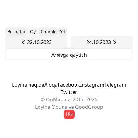
Bir hafta
Oy
Chorak
Yil
22.10.2023
24.10.2023
Arxivga qaytish
Loyiha haqida
Aloqa
Facebook
Instagram
Telegram
Twitter
© OnMap.uz, 2017–2026
Loyiha
Obuna
va
GoodGroup
18+