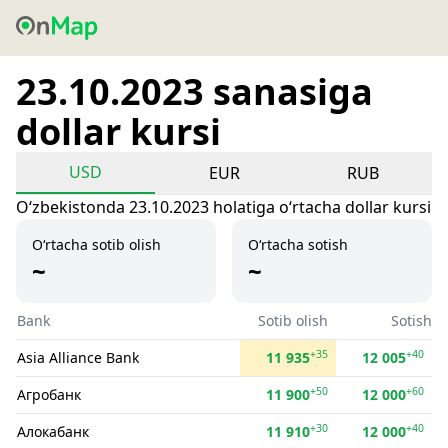
23.10.2023 sanasiga
dollar kursi
USD
EUR
RUB
Oʻzbekistonda 23.10.2023 holatiga oʻrtacha dollar kursi
O‘rtacha sotib olish
O‘rtacha sotish
~
~
Bank
Sotib olish
Sotish
+35
+40
Asia Alliance Bank
11 935
12 005
+50
+60
Агробанк
11 900
12 000
+30
+40
Алокабанк
11 910
12 000