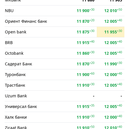
+30
+50
NBU
11 900
12 010
+20
+40
Ориент Финанс банк
11 870
12 005
+30
+30
Open bank
11 875
11 955
+40
+40
BRB
11 915
12 005
+30
+40
Octobank
11 860
12 005
+20
+30
Садерат Банк
11 870
11 990
+60
+40
Туронбанк
11 900
12 000
+30
+40
Трастбанк
11 910
12 005
Uzum Bank
-
-
+35
+40
Универсал банк
11 915
12 005
+30
+40
Халк банки
11 910
12 000
+50
+40
Ziraat Bank
11 910
12 010