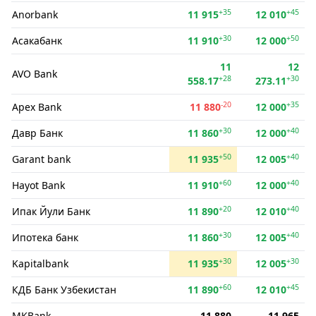
+35
+45
Anorbank
11 915
12 010
+30
+50
Асакабанк
11 910
12 000
11
12
AVO Bank
+28
+30
558.17
273.11
-20
+35
Apex Bank
11 880
12 000
+30
+40
Давр Банк
11 860
12 000
+50
+40
Garant bank
11 935
12 005
+60
+40
Hayot Bank
11 910
12 000
+20
+40
Ипак Йули Банк
11 890
12 010
+30
+40
Ипотека банк
11 860
12 005
+30
+30
Kapitalbank
11 935
12 005
+60
+45
КДБ Банк Узбекистан
11 890
12 010
MKBank
11 880
11 965