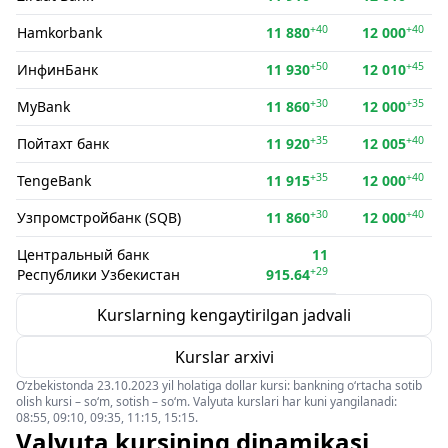
+40
+40
Hamkorbank
11 880
12 000
+50
+45
ИнфинБанк
11 930
12 010
+30
+35
MyBank
11 860
12 000
+35
+40
Пойтахт банк
11 920
12 005
+35
+40
TengeBank
11 915
12 000
+30
+40
Узпромстройбанк (SQB)
11 860
12 000
Центральный банк
11
+29
Республики Узбекистан
915.64
Kurslarning kengaytirilgan jadvali
Kurslar arxivi
O‘zbekistonda 23.10.2023 yil holatiga dollar kursi: bankning o‘rtacha sotib
olish kursi – so‘m, sotish – so‘m. Valyuta kurslari har kuni yangilanadi:
08:55, 09:10, 09:35, 11:15, 15:15.
Valyuta kursining dinamikasi