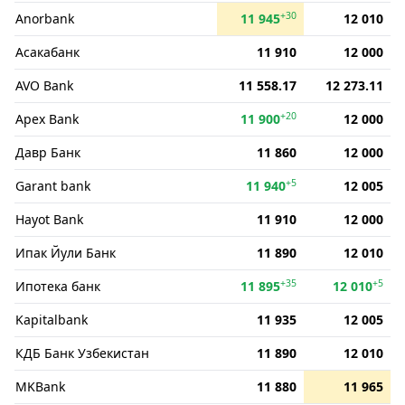
+30
Anorbank
11 945
12 010
Асакабанк
11 910
12 000
AVO Bank
11 558.17
12 273.11
+20
Apex Bank
11 900
12 000
Давр Банк
11 860
12 000
+5
Garant bank
11 940
12 005
Hayot Bank
11 910
12 000
Ипак Йули Банк
11 890
12 010
+35
+5
Ипотека банк
11 895
12 010
Kapitalbank
11 935
12 005
КДБ Банк Узбекистан
11 890
12 010
MKBank
11 880
11 965