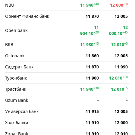
+40
-10
NBU
11 940
12 000
Ориент Финанс банк
11 870
12 005
11
12
Open bank
+29
+45
904.10
000.10
+15
+5
BRB
11 930
12 010
Octobank
11 860
12 005
Садерат Банк
11 870
11 990
+10
Туронбанк
11 900
12 010
+30
+5
Трастбанк
11 940
12 010
Uzum Bank
-
-
Универсал банк
11 915
12 005
Халк банки
11 910
12 000
Ziraat Bank
11 910
12 010