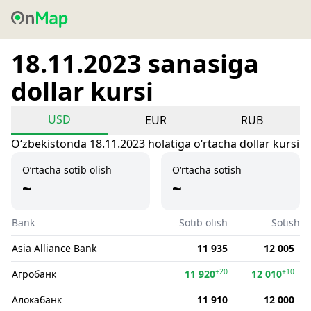
18.11.2023 sanasiga
dollar kursi
USD
EUR
RUB
Oʻzbekistonda 18.11.2023 holatiga oʻrtacha dollar kursi
O‘rtacha sotib olish
O‘rtacha sotish
~
~
Bank
Sotib olish
Sotish
Asia Alliance Bank
11 935
12 005
+20
+10
Агробанк
11 920
12 010
Алокабанк
11 910
12 000