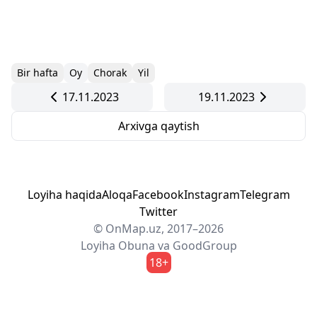
Bir hafta
Oy
Chorak
Yil
17.11.2023
19.11.2023
Arxivga qaytish
Loyiha haqida
Aloqa
Facebook
Instagram
Telegram
Twitter
© OnMap.uz, 2017–2026
Loyiha
Obuna
va
GoodGroup
18+