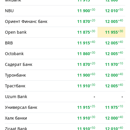
+30
+50
NBU
11 900
12 010
+20
+40
Ориент Финанс банк
11 870
12 005
+30
+30
Open bank
11 875
11 955
+40
+40
BRB
11 915
12 005
+30
+40
Octobank
11 860
12 005
+20
+10
Садерат Банк
11 870
11 970
+60
+40
Туронбанк
11 900
12 000
+30
+40
Трастбанк
11 910
12 005
Uzum Bank
-
-
+35
+10
Универсал банк
11 915
11 975
+30
+40
Халк банки
11 910
12 000
+50
+40
Ziraat Bank
11 910
12 010