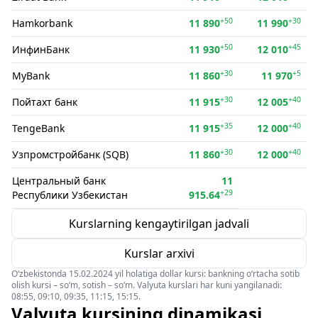
+50
+30
Hamkorbank
11 890
11 990
+50
+45
ИнфинБанк
11 930
12 010
+30
+5
MyBank
11 860
11 970
+30
+40
Пойтахт банк
11 915
12 005
+35
+40
TengeBank
11 915
12 000
+30
+40
Узпромстройбанк (SQB)
11 860
12 000
Центральный банк
11
+29
Республики Узбекистан
915.64
Kurslarning kengaytirilgan jadvali
Kurslar arxivi
O‘zbekistonda 15.02.2024 yil holatiga dollar kursi: bankning o‘rtacha sotib
olish kursi – so‘m, sotish – so‘m. Valyuta kurslari har kuni yangilanadi:
08:55, 09:10, 09:35, 11:15, 15:15.
Valyuta kursining dinamikasi