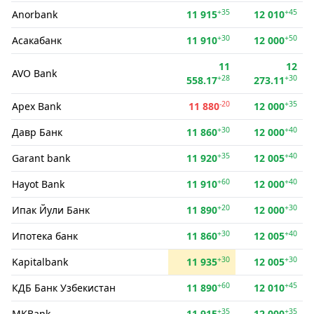
+35
+45
Anorbank
11 915
12 010
+30
+50
Асакабанк
11 910
12 000
11
12
AVO Bank
+28
+30
558.17
273.11
-20
+35
Apex Bank
11 880
12 000
+30
+40
Давр Банк
11 860
12 000
+35
+40
Garant bank
11 920
12 005
+60
+40
Hayot Bank
11 910
12 000
+20
+30
Ипак Йули Банк
11 890
12 000
+30
+40
Ипотека банк
11 860
12 005
+30
+30
Kapitalbank
11 935
12 005
+60
+45
КДБ Банк Узбекистан
11 890
12 010
+35
+35
MKBank
11 915
12 000