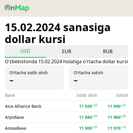
15.02.2024 sanasiga
dollar kursi
USD
EUR
RUB
Oʻzbekistonda 15.02.2024 holatiga oʻrtacha dollar kursi
O‘rtacha sotib olish
O‘rtacha sotish
~
~
Bank
Sotib olish
Sotish
+20
+25
Asia Alliance Bank
11 920
11 990
+30
+20
Агробанк
11 880
11 960
+20
+10
Алокабанк
11 900
11 970