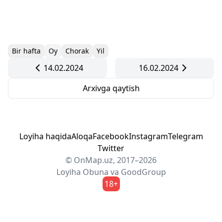
Bir hafta
Oy
Chorak
Yil
14.02.2024
16.02.2024
Arxivga qaytish
Loyiha haqida
Aloqa
Facebook
Instagram
Telegram
Twitter
© OnMap.uz, 2017–2026
Loyiha
Obuna
va
GoodGroup
18+