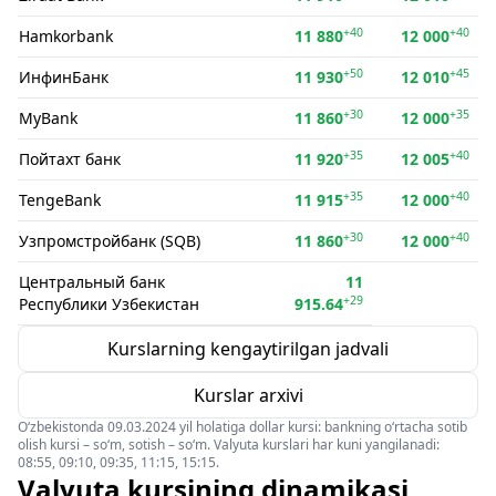
+40
+40
Hamkorbank
11 880
12 000
+50
+45
ИнфинБанк
11 930
12 010
+30
+35
MyBank
11 860
12 000
+35
+40
Пойтахт банк
11 920
12 005
+35
+40
TengeBank
11 915
12 000
+30
+40
Узпромстройбанк (SQB)
11 860
12 000
Центральный банк
11
+29
Республики Узбекистан
915.64
Kurslarning kengaytirilgan jadvali
Kurslar arxivi
O‘zbekistonda 09.03.2024 yil holatiga dollar kursi: bankning o‘rtacha sotib
olish kursi – so‘m, sotish – so‘m. Valyuta kurslari har kuni yangilanadi:
08:55, 09:10, 09:35, 11:15, 15:15.
Valyuta kursining dinamikasi