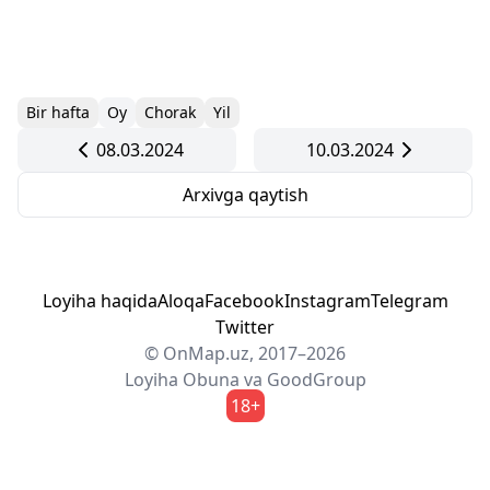
Bir hafta
Oy
Chorak
Yil
08.03.2024
10.03.2024
Arxivga qaytish
Loyiha haqida
Aloqa
Facebook
Instagram
Telegram
Twitter
© OnMap.uz, 2017–2026
Loyiha
Obuna
va
GoodGroup
18+