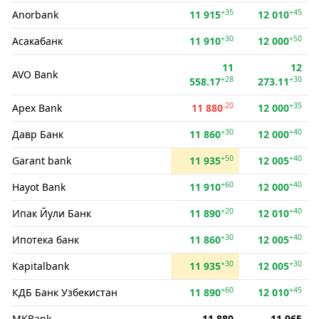
+35
+45
Anorbank
11 915
12 010
+30
+50
Асакабанк
11 910
12 000
11
12
AVO Bank
+28
+30
558.17
273.11
-20
+35
Apex Bank
11 880
12 000
+30
+40
Давр Банк
11 860
12 000
+50
+40
Garant bank
11 935
12 005
+60
+40
Hayot Bank
11 910
12 000
+20
+40
Ипак Йули Банк
11 890
12 010
+30
+40
Ипотека банк
11 860
12 005
+30
+30
Kapitalbank
11 935
12 005
+60
+45
КДБ Банк Узбекистан
11 890
12 010
MKBank
11 880
11 965