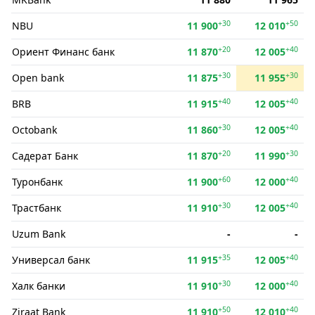
+30
+50
NBU
11 900
12 010
+20
+40
Ориент Финанс банк
11 870
12 005
+30
+30
Open bank
11 875
11 955
+40
+40
BRB
11 915
12 005
+30
+40
Octobank
11 860
12 005
+20
+30
Садерат Банк
11 870
11 990
+60
+40
Туронбанк
11 900
12 000
+30
+40
Трастбанк
11 910
12 005
Uzum Bank
-
-
+35
+40
Универсал банк
11 915
12 005
+30
+40
Халк банки
11 910
12 000
+50
+40
Ziraat Bank
11 910
12 010