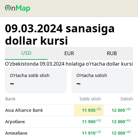
09.03.2024 sanasiga
dollar kursi
USD
EUR
RUB
Oʻzbekistonda 09.03.2024 holatiga oʻrtacha dollar kursi
O‘rtacha sotib olish
O‘rtacha sotish
~
~
Bank
Sotib olish
Sotish
+35
+40
Asia Alliance Bank
11 935
12 005
+50
+60
Агробанк
11 900
12 000
+30
+40
Алокабанк
11 910
12 000