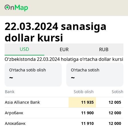
22.03.2024 sanasiga
dollar kursi
USD
EUR
RUB
Oʻzbekistonda 22.03.2024 holatiga oʻrtacha dollar kursi
O‘rtacha sotib olish
O‘rtacha sotish
~
~
Bank
Sotib olish
Sotish
Asia Alliance Bank
11 935
12 005
Агробанк
11 900
12 000
Алокабанк
11 910
12 000