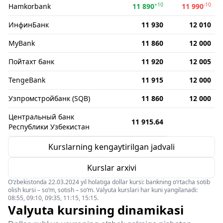
+10
-10
Hamkorbank
11 890
11 990
ИнфинБанк
11 930
12 010
MyBank
11 860
12 000
Пойтахт банк
11 920
12 005
TengeBank
11 915
12 000
Узпромстройбанк (SQB)
11 860
12 000
Центральный банк
11 915.64
Республики Узбекистан
Kurslarning kengaytirilgan jadvali
Kurslar arxivi
O‘zbekistonda 22.03.2024 yil holatiga dollar kursi: bankning o‘rtacha sotib
olish kursi – so‘m, sotish – so‘m. Valyuta kurslari har kuni yangilanadi:
08:55, 09:10, 09:35, 11:15, 15:15.
Valyuta kursining dinamikasi