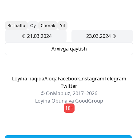
Bir hafta
Oy
Chorak
Yil
21.03.2024
23.03.2024
Arxivga qaytish
Loyiha haqida
Aloqa
Facebook
Instagram
Telegram
Twitter
© OnMap.uz, 2017–2026
Loyiha
Obuna
va
GoodGroup
18+