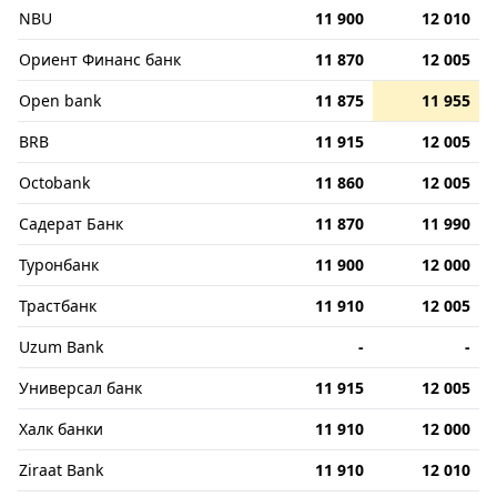
NBU
11 900
12 010
Ориент Финанс банк
11 870
12 005
Open bank
11 875
11 955
BRB
11 915
12 005
Octobank
11 860
12 005
Садерат Банк
11 870
11 990
Туронбанк
11 900
12 000
Трастбанк
11 910
12 005
Uzum Bank
-
-
Универсал банк
11 915
12 005
Халк банки
11 910
12 000
Ziraat Bank
11 910
12 010