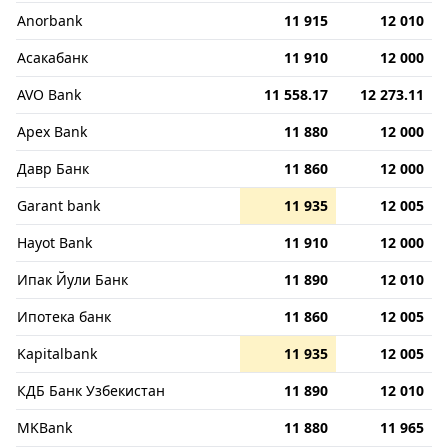
Anorbank
11 915
12 010
Асакабанк
11 910
12 000
AVO Bank
11 558.17
12 273.11
Apex Bank
11 880
12 000
Давр Банк
11 860
12 000
Garant bank
11 935
12 005
Hayot Bank
11 910
12 000
Ипак Йули Банк
11 890
12 010
Ипотека банк
11 860
12 005
Kapitalbank
11 935
12 005
КДБ Банк Узбекистан
11 890
12 010
MKBank
11 880
11 965