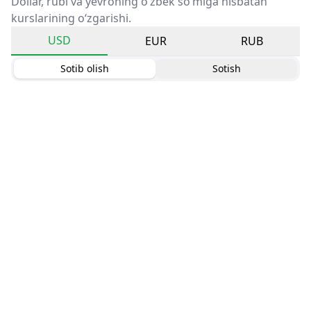
Dollar, rubl va yevroning o‘zbek so‘miga nisbatan
kurslarining o‘zgarishi.
USD
EUR
RUB
Sotib olish
Sotish