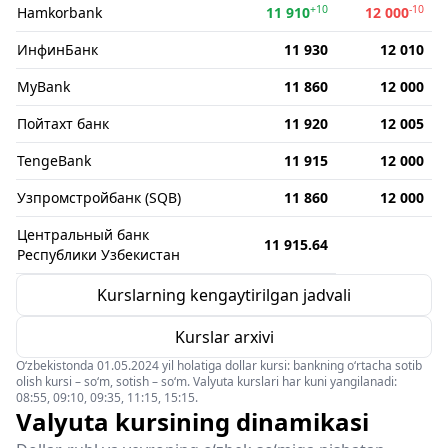
+10
-10
Hamkorbank
11 910
12 000
ИнфинБанк
11 930
12 010
MyBank
11 860
12 000
Пойтахт банк
11 920
12 005
TengeBank
11 915
12 000
Узпромстройбанк (SQB)
11 860
12 000
Центральный банк
11 915.64
Республики Узбекистан
Kurslarning kengaytirilgan jadvali
Kurslar arxivi
O‘zbekistonda 01.05.2024 yil holatiga dollar kursi: bankning o‘rtacha sotib
olish kursi – so‘m, sotish – so‘m. Valyuta kurslari har kuni yangilanadi:
08:55, 09:10, 09:35, 11:15, 15:15.
Valyuta kursining dinamikasi