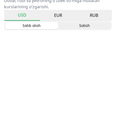
Dollar, rubl va yevroning o‘zbek so‘miga nisbatan
kurslarining o‘zgarishi.
USD
EUR
RUB
Sotib olish
Sotish