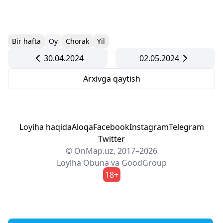
Bir hafta
Oy
Chorak
Yil
30.04.2024
02.05.2024
Arxivga qaytish
Loyiha haqida
Aloqa
Facebook
Instagram
Telegram
Twitter
© OnMap.uz, 2017–2026
Loyiha
Obuna
va
GoodGroup
18+