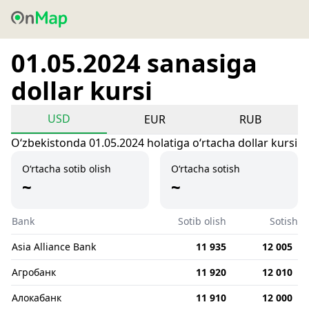
01.05.2024 sanasiga
dollar kursi
USD
EUR
RUB
Oʻzbekistonda 01.05.2024 holatiga oʻrtacha dollar kursi
O‘rtacha sotib olish
O‘rtacha sotish
~
~
Bank
Sotib olish
Sotish
Asia Alliance Bank
11 935
12 005
Агробанк
11 920
12 010
Алокабанк
11 910
12 000