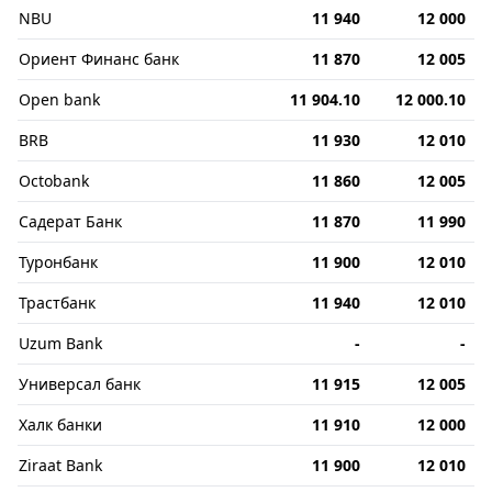
NBU
11 940
12 000
Ориент Финанс банк
11 870
12 005
Open bank
11 904.10
12 000.10
BRB
11 930
12 010
Octobank
11 860
12 005
Садерат Банк
11 870
11 990
Туронбанк
11 900
12 010
Трастбанк
11 940
12 010
Uzum Bank
-
-
Универсал банк
11 915
12 005
Халк банки
11 910
12 000
Ziraat Bank
11 900
12 010