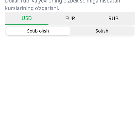
Dollar, rubl va yevroning o‘zbek so‘miga nisbatan
kurslarining o‘zgarishi.
USD
EUR
RUB
Sotib olish
Sotish