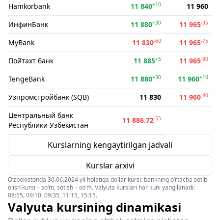
+10
Hamkorbank
11 840
11 960
+30
-35
ИнфинБанк
11 880
11 965
-60
-75
MyBank
11 830
11 965
+5
-80
Пойтахт банк
11 885
11 965
+30
+10
TengeBank
11 880
11 960
-40
Узпромстройбанк (SQB)
11 830
11 960
Центральный банк
-55
11 886.72
Республики Узбекистан
Kurslarning kengaytirilgan jadvali
Kurslar arxivi
O‘zbekistonda 30.06.2024 yil holatiga dollar kursi: bankning o‘rtacha sotib
olish kursi – so‘m, sotish – so‘m. Valyuta kurslari har kuni yangilanadi:
08:55, 09:10, 09:35, 11:15, 15:15.
Valyuta kursining dinamikasi