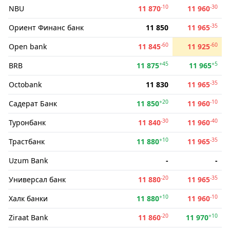
-10
-30
NBU
11 870
11 960
-35
Ориент Финанс банк
11 850
11 965
-60
-60
Open bank
11 845
11 925
+45
+5
BRB
11 875
11 965
-35
Octobank
11 830
11 965
+20
-10
Садерат Банк
11 850
11 960
-30
-40
Туронбанк
11 840
11 960
+10
-35
Трастбанк
11 880
11 965
Uzum Bank
-
-
-20
-35
Универсал банк
11 880
11 965
+10
-10
Халк банки
11 880
11 960
-20
+10
Ziraat Bank
11 860
11 970