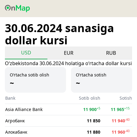
30.06.2024 sanasiga
dollar kursi
USD
EUR
RUB
Oʻzbekistonda 30.06.2024 holatiga oʻrtacha dollar kursi
O‘rtacha sotib olish
O‘rtacha sotish
~
~
Bank
Sotib olish
Sotish
+5
+15
Asia Alliance Bank
11 900
11 965
-40
Агробанк
11 850
11 940
-40
Алокабанк
11 880
11 960