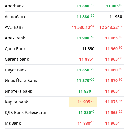
+10
+5
Anorbank
11 880
11 965
+30
Асакабанк
11 880
11 950
-54
-57
AVO Bank
11 530.12
12 243.32
+50
-35
Apex Bank
11 900
11 965
-10
Давр Банк
11 830
11 960
-5
-30
Garant bank
11 885
11 965
+20
-30
Hayot Bank
11 850
11 960
+30
-10
Ипак Йули Банк
11 870
11 970
+5
-35
Ипотека банк
11 830
11 965
-20
-25
Kapitalbank
11 905
11 975
+5
-35
КДБ Банк Узбекистан
11 830
11 965
-10
-35
MKBank
11 880
11 965