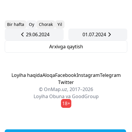
Bir hafta
Oy
Chorak
Yil
29.06.2024
01.07.2024
Arxivga qaytish
Loyiha haqida
Aloqa
Facebook
Instagram
Telegram
Twitter
© OnMap.uz, 2017–2026
Loyiha
Obuna
va
GoodGroup
18+