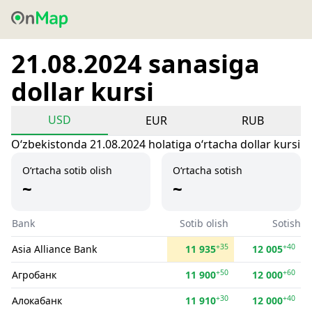
21.08.2024 sanasiga
dollar kursi
USD
EUR
RUB
Oʻzbekistonda 21.08.2024 holatiga oʻrtacha dollar kursi
O‘rtacha sotib olish
O‘rtacha sotish
~
~
Bank
Sotib olish
Sotish
+35
+40
Asia Alliance Bank
11 935
12 005
+50
+60
Агробанк
11 900
12 000
+30
+40
Алокабанк
11 910
12 000