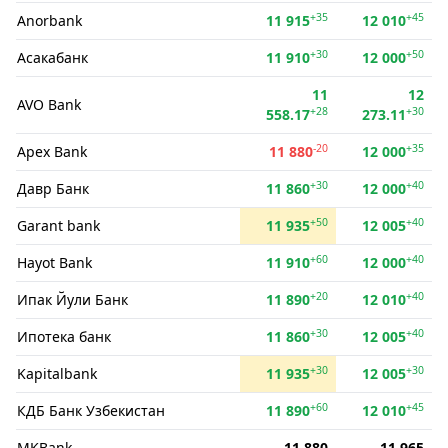
+35
+45
Anorbank
11 915
12 010
+30
+50
Асакабанк
11 910
12 000
11
12
AVO Bank
+28
+30
558.17
273.11
-20
+35
Apex Bank
11 880
12 000
+30
+40
Давр Банк
11 860
12 000
+50
+40
Garant bank
11 935
12 005
+60
+40
Hayot Bank
11 910
12 000
+20
+40
Ипак Йули Банк
11 890
12 010
+30
+40
Ипотека банк
11 860
12 005
+30
+30
Kapitalbank
11 935
12 005
+60
+45
КДБ Банк Узбекистан
11 890
12 010
MKBank
11 880
11 965