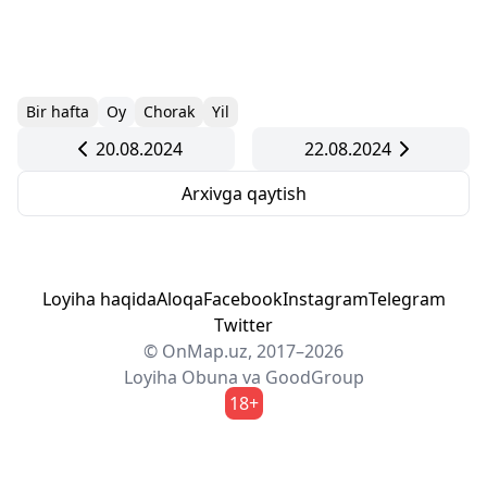
Bir hafta
Oy
Chorak
Yil
20.08.2024
22.08.2024
Arxivga qaytish
Loyiha haqida
Aloqa
Facebook
Instagram
Telegram
Twitter
© OnMap.uz, 2017–2026
Loyiha
Obuna
va
GoodGroup
18+