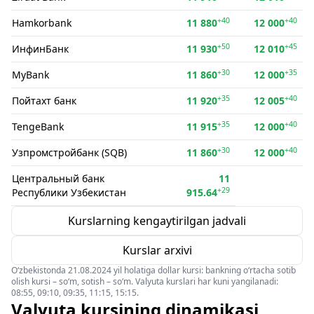
+40
+40
Hamkorbank
11 880
12 000
+50
+45
ИнфинБанк
11 930
12 010
+30
+35
MyBank
11 860
12 000
+35
+40
Пойтахт банк
11 920
12 005
+35
+40
TengeBank
11 915
12 000
+30
+40
Узпромстройбанк (SQB)
11 860
12 000
Центральный банк
11
+29
Республики Узбекистан
915.64
Kurslarning kengaytirilgan jadvali
Kurslar arxivi
O‘zbekistonda 21.08.2024 yil holatiga dollar kursi: bankning o‘rtacha sotib
olish kursi – so‘m, sotish – so‘m. Valyuta kurslari har kuni yangilanadi:
08:55, 09:10, 09:35, 11:15, 15:15.
Valyuta kursining dinamikasi