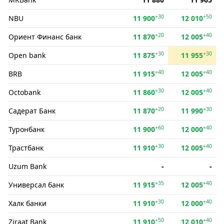
+30
+50
NBU
11 900
12 010
+20
+40
Ориент Финанс банк
11 870
12 005
+30
+30
Open bank
11 875
11 955
+40
+40
BRB
11 915
12 005
+30
+40
Octobank
11 860
12 005
+20
+30
Садерат Банк
11 870
11 990
+60
+40
Туронбанк
11 900
12 000
+30
+40
Трастбанк
11 910
12 005
Uzum Bank
-
-
+35
+40
Универсал банк
11 915
12 005
+30
+40
Халк банки
11 910
12 000
+50
+40
Ziraat Bank
11 910
12 010