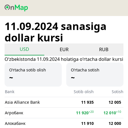
11.09.2024 sanasiga
dollar kursi
USD
EUR
RUB
Oʻzbekistonda 11.09.2024 holatiga oʻrtacha dollar kursi
O‘rtacha sotib olish
O‘rtacha sotish
~
~
Bank
Sotib olish
Sotish
Asia Alliance Bank
11 935
12 005
+20
+10
Агробанк
11 920
12 010
Алокабанк
11 910
12 000