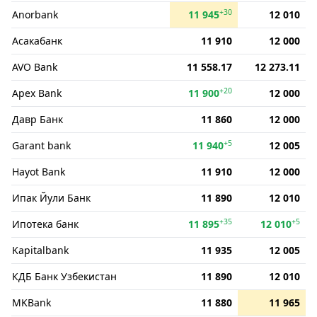
+30
Anorbank
11 945
12 010
Асакабанк
11 910
12 000
AVO Bank
11 558.17
12 273.11
+20
Apex Bank
11 900
12 000
Давр Банк
11 860
12 000
+5
Garant bank
11 940
12 005
Hayot Bank
11 910
12 000
Ипак Йули Банк
11 890
12 010
+35
+5
Ипотека банк
11 895
12 010
Kapitalbank
11 935
12 005
КДБ Банк Узбекистан
11 890
12 010
MKBank
11 880
11 965