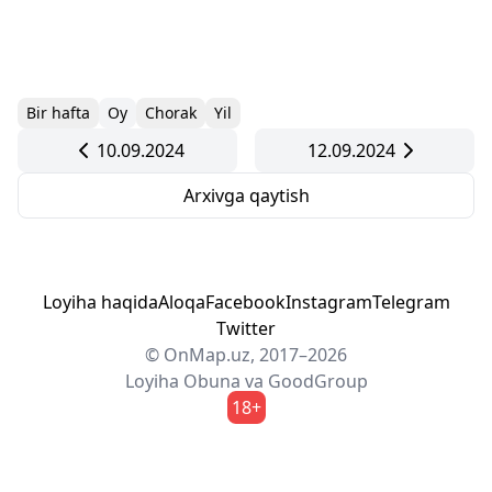
Bir hafta
Oy
Chorak
Yil
10.09.2024
12.09.2024
Arxivga qaytish
Loyiha haqida
Aloqa
Facebook
Instagram
Telegram
Twitter
© OnMap.uz, 2017–2026
Loyiha
Obuna
va
GoodGroup
18+