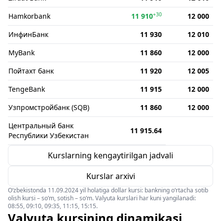
+30
Hamkorbank
11 910
12 000
ИнфинБанк
11 930
12 010
MyBank
11 860
12 000
Пойтахт банк
11 920
12 005
TengeBank
11 915
12 000
Узпромстройбанк (SQB)
11 860
12 000
Центральный банк
11 915.64
Республики Узбекистан
Kurslarning kengaytirilgan jadvali
Kurslar arxivi
O‘zbekistonda 11.09.2024 yil holatiga dollar kursi: bankning o‘rtacha sotib
olish kursi – so‘m, sotish – so‘m. Valyuta kurslari har kuni yangilanadi:
08:55, 09:10, 09:35, 11:15, 15:15.
Valyuta kursining dinamikasi