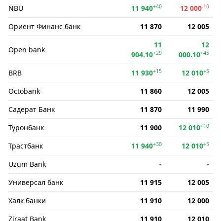
+40
-10
NBU
11 940
12 000
Ориент Финанс банк
11 870
12 005
11
12
Open bank
+29
+45
904.10
000.10
+15
+5
BRB
11 930
12 010
Octobank
11 860
12 005
Садерат Банк
11 870
11 990
+10
Туронбанк
11 900
12 010
+30
+5
Трастбанк
11 940
12 010
Uzum Bank
-
-
Универсал банк
11 915
12 005
Халк банки
11 910
12 000
Ziraat Bank
11 910
12 010