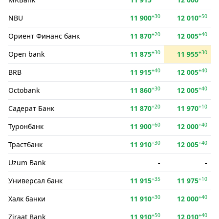
+30
+50
NBU
11 900
12 010
+20
+40
Ориент Финанс банк
11 870
12 005
+30
+30
Open bank
11 875
11 955
+40
+40
BRB
11 915
12 005
+30
+40
Octobank
11 860
12 005
+20
+10
Садерат Банк
11 870
11 970
+60
+40
Туронбанк
11 900
12 000
+30
+40
Трастбанк
11 910
12 005
Uzum Bank
-
-
+35
+10
Универсал банк
11 915
11 975
+30
+40
Халк банки
11 910
12 000
+50
+40
Ziraat Bank
11 910
12 010