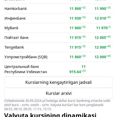
+50
+30
Hamkorbank
11 890
11 990
+50
+45
ИнфинБанк
11 930
12 010
+30
+5
MyBank
11 860
11 970
+30
+40
Пойтахт банк
11 915
12 005
+35
+40
TengeBank
11 915
12 000
+30
+40
Узпромстройбанк (SQB)
11 860
12 000
Центральный банк
11
+29
Республики Узбекистан
915.64
Kurslarning kengaytirilgan jadvali
Kurslar arxivi
O‘zbekistonda 30.09.2024 yil holatiga dollar kursi: bankning o‘rtacha sotib
olish kursi – so‘m, sotish – so‘m. Valyuta kurslari har kuni yangilanadi:
08:55, 09:10, 09:35, 11:15, 15:15.
Valyuta kursining dinamikasi