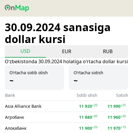
30.09.2024 sanasiga
dollar kursi
USD
EUR
RUB
Oʻzbekistonda 30.09.2024 holatiga oʻrtacha dollar kursi
O‘rtacha sotib olish
O‘rtacha sotish
~
~
Bank
Sotib olish
Sotish
+20
+25
Asia Alliance Bank
11 920
11 990
+30
+20
Агробанк
11 880
11 960
+20
+10
Алокабанк
11 900
11 970