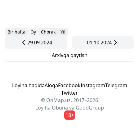
Bir hafta
Oy
Chorak
Yil
29.09.2024
01.10.2024
Arxivga qaytish
Loyiha haqida
Aloqa
Facebook
Instagram
Telegram
Twitter
© OnMap.uz, 2017–2026
Loyiha
Obuna
va
GoodGroup
18+