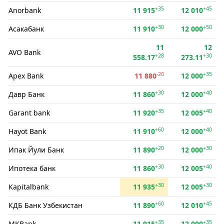
+35
+45
Anorbank
11 915
12 010
+30
+50
Асакабанк
11 910
12 000
11
12
AVO Bank
+28
+30
558.17
273.11
-20
+35
Apex Bank
11 880
12 000
+30
+40
Давр Банк
11 860
12 000
+35
+40
Garant bank
11 920
12 005
+60
+40
Hayot Bank
11 910
12 000
+20
+30
Ипак Йули Банк
11 890
12 000
+30
+40
Ипотека банк
11 860
12 005
+30
+30
Kapitalbank
11 935
12 005
+60
+45
КДБ Банк Узбекистан
11 890
12 010
+35
+35
MKBank
11 915
12 000