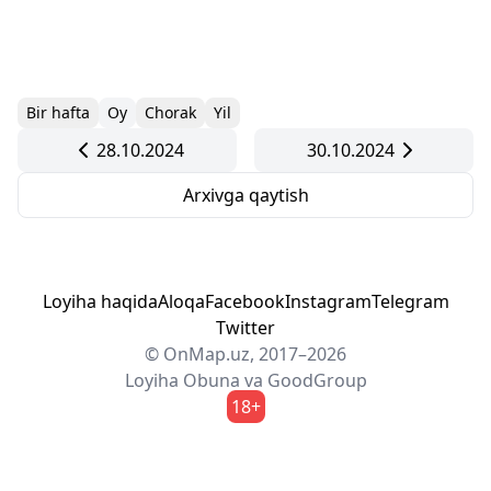
Bir hafta
Oy
Chorak
Yil
28.10.2024
30.10.2024
Arxivga qaytish
Loyiha haqida
Aloqa
Facebook
Instagram
Telegram
Twitter
© OnMap.uz, 2017–2026
Loyiha
Obuna
va
GoodGroup
18+