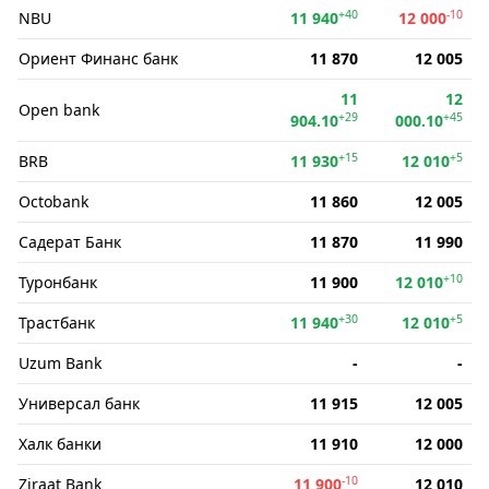
+40
-10
NBU
11 940
12 000
Ориент Финанс банк
11 870
12 005
11
12
Open bank
+29
+45
904.10
000.10
+15
+5
BRB
11 930
12 010
Octobank
11 860
12 005
Садерат Банк
11 870
11 990
+10
Туронбанк
11 900
12 010
+30
+5
Трастбанк
11 940
12 010
Uzum Bank
-
-
Универсал банк
11 915
12 005
Халк банки
11 910
12 000
-10
Ziraat Bank
11 900
12 010