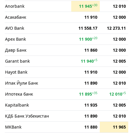
+30
Anorbank
11 945
12 010
Асакабанк
11 910
12 000
AVO Bank
11 558.17
12 273.11
+20
Apex Bank
11 900
12 000
Давр Банк
11 860
12 000
+5
Garant bank
11 940
12 005
Hayot Bank
11 910
12 000
Ипак Йули Банк
11 890
12 010
+35
+5
Ипотека банк
11 895
12 010
Kapitalbank
11 935
12 005
КДБ Банк Узбекистан
11 890
12 010
MKBank
11 880
11 965