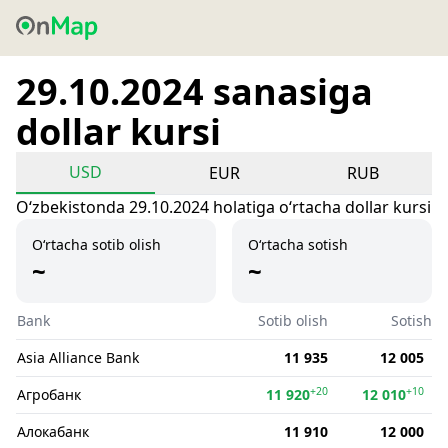
29.10.2024 sanasiga
dollar kursi
USD
EUR
RUB
Oʻzbekistonda 29.10.2024 holatiga oʻrtacha dollar kursi
O‘rtacha sotib olish
O‘rtacha sotish
~
~
Bank
Sotib olish
Sotish
Asia Alliance Bank
11 935
12 005
+20
+10
Агробанк
11 920
12 010
Алокабанк
11 910
12 000