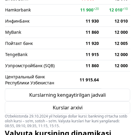
+20
+10
Hamkorbank
11 900
12 010
ИнфинБанк
11 930
12 010
MyBank
11 860
12 000
Пойтахт банк
11 920
12 005
TengeBank
11 915
12 000
Узпромстройбанк (SQB)
11 860
12 000
Центральный банк
11 915.64
Республики Узбекистан
Kurslarning kengaytirilgan jadvali
Kurslar arxivi
O‘zbekistonda 29.10.2024 yil holatiga dollar kursi: bankning o‘rtacha sotib
olish kursi – so‘m, sotish – so‘m. Valyuta kurslari har kuni yangilanadi:
08:55, 09:10, 09:35, 11:15, 15:15.
Valyuta kursining dinamikasi