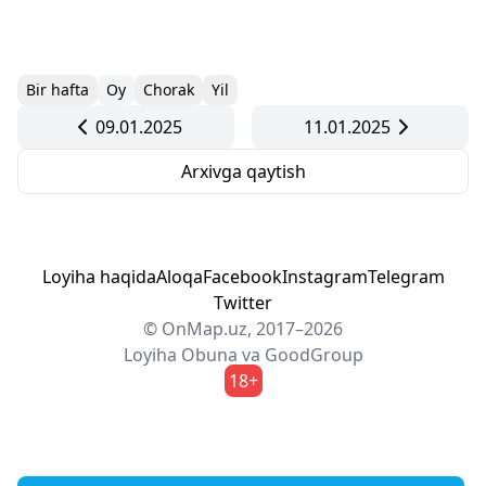
Bir hafta
Oy
Chorak
Yil
09.01.2025
11.01.2025
Arxivga qaytish
Loyiha haqida
Aloqa
Facebook
Instagram
Telegram
Twitter
© OnMap.uz, 2017–2026
Loyiha
Obuna
va
GoodGroup
18+