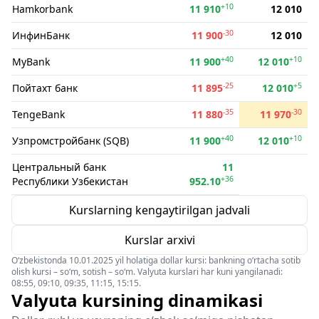
+10
Hamkorbank
11 910
12 010
-30
ИнфинБанк
11 900
12 010
+40
+10
MyBank
11 900
12 010
-25
+5
Пойтахт банк
11 895
12 010
-35
-30
TengeBank
11 880
11 970
+40
+10
Узпромстройбанк (SQB)
11 900
12 010
Центральный банк
11
+36
Республики Узбекистан
952.10
Kurslarning kengaytirilgan jadvali
Kurslar arxivi
O‘zbekistonda 10.01.2025 yil holatiga dollar kursi: bankning o‘rtacha sotib
olish kursi – so‘m, sotish – so‘m. Valyuta kurslari har kuni yangilanadi:
08:55, 09:10, 09:35, 11:15, 15:15.
Valyuta kursining dinamikasi