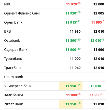
-20
NBU
11 920
12 000
+50
Ориент Финанс банк
11 920
12 005
+11
-5
Open bank
11 915
11 995
BRB
11 930
12 010
+30
+5
Octobank
11 890
12 010
+30
Садерат Банк
11 900
11 990
Туронбанк
11 900
12 010
Трастбанк
11 940
12 010
Uzum Bank
-
-
+35
+5
Универсал банк
11 950
12 010
-30
-20
Халк банки
11 880
11 980
+50
Ziraat Bank
11 950
12 010