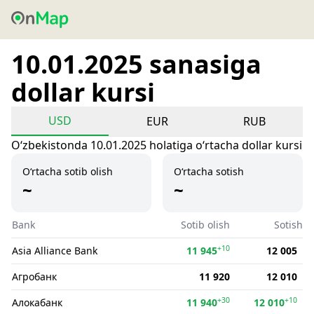
10.01.2025 sanasiga
dollar kursi
USD
EUR
RUB
Oʻzbekistonda 10.01.2025 holatiga oʻrtacha dollar kursi
O‘rtacha sotib olish
O‘rtacha sotish
~
~
Bank
Sotib olish
Sotish
+10
Asia Alliance Bank
11 945
12 005
Агробанк
11 920
12 010
+30
+10
Алокабанк
11 940
12 010