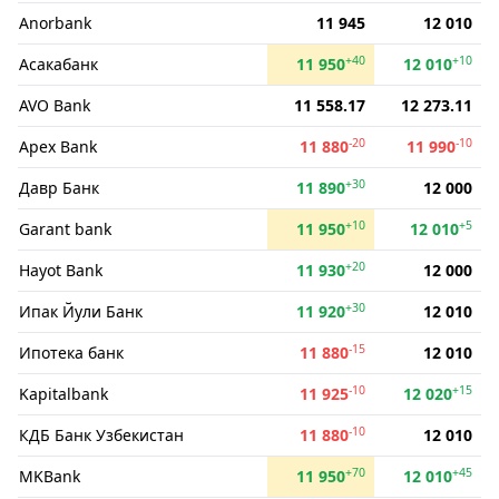
Anorbank
11 945
12 010
+40
+10
Асакабанк
11 950
12 010
AVO Bank
11 558.17
12 273.11
-20
-10
Apex Bank
11 880
11 990
+30
Давр Банк
11 890
12 000
+10
+5
Garant bank
11 950
12 010
+20
Hayot Bank
11 930
12 000
+30
Ипак Йули Банк
11 920
12 010
-15
Ипотека банк
11 880
12 010
-10
+15
Kapitalbank
11 925
12 020
-10
КДБ Банк Узбекистан
11 880
12 010
+70
+45
MKBank
11 950
12 010