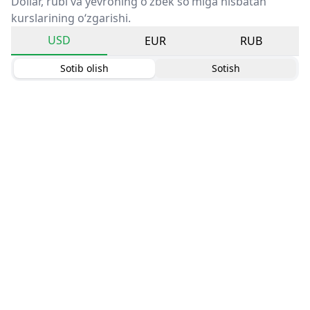
Dollar, rubl va yevroning o‘zbek so‘miga nisbatan
kurslarining o‘zgarishi.
USD
EUR
RUB
Sotib olish
Sotish