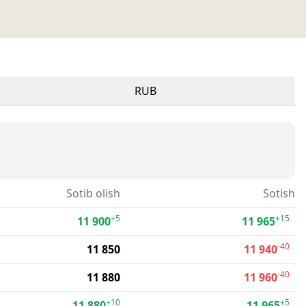
RUB
Sotib olish
Sotish
+5
+15
11 900
11 965
-40
11 850
11 940
-40
11 880
11 960
+10
+5
11 880
11 965