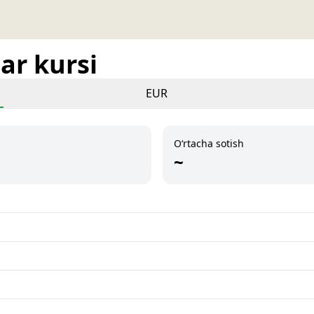
ar kursi
EUR
O‘rtacha sotish
~