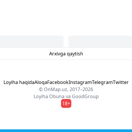
Arxivga qaytish
Loyiha haqida
Aloqa
Facebook
Instagram
Telegram
Twitter
© OnMap.uz, 2017–2026
Loyiha
Obuna
va
GoodGroup
18+