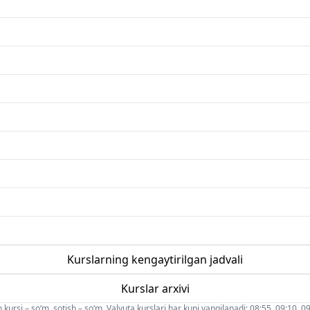
Kurslarning kengaytirilgan jadvali
Kurslar arxivi
 kursi – so‘m, sotish – so‘m. Valyuta kurslari har kuni yangilanadi: 08:55, 09:10, 09