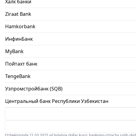
Халк банки
Ziraat Bank
Hamkorbank
ИнфинБанк
MyBank
Пойтахт банк
TengeBank
Узпромстройбанк (SQB)
Центральный банк Республики Узбекистан
O‘zbekistonda 21.03.2025 yil holatiga dollar kursi: bankning o‘rtacha sotib olish