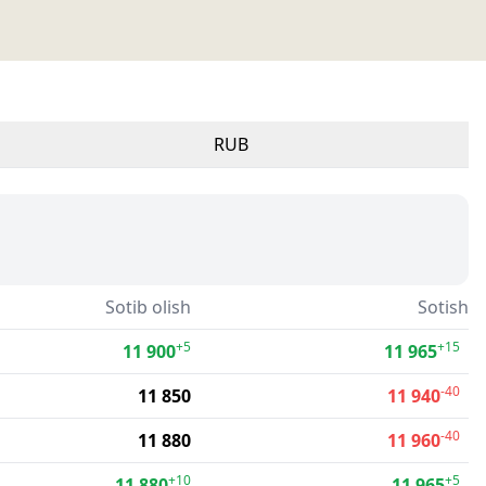
RUB
Sotib olish
Sotish
+5
+15
11 900
11 965
-40
11 850
11 940
-40
11 880
11 960
+10
+5
11 880
11 965