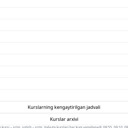
Kurslarning kengaytirilgan jadvali
Kurslar arxivi
 kursi – so‘m, sotish – so‘m. Valyuta kurslari har kuni yangilanadi: 08:55, 09:10, 09