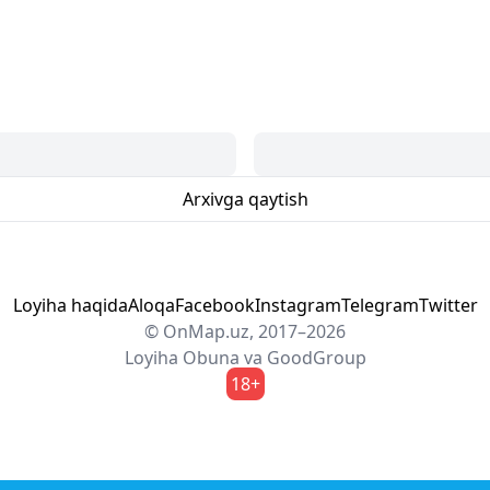
Arxivga qaytish
Loyiha haqida
Aloqa
Facebook
Instagram
Telegram
Twitter
© OnMap.uz, 2017–2026
Loyiha
Obuna
va
GoodGroup
18+