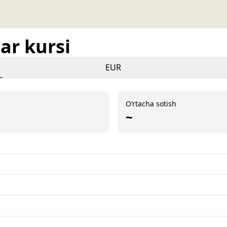
ar kursi
EUR
O‘rtacha sotish
~