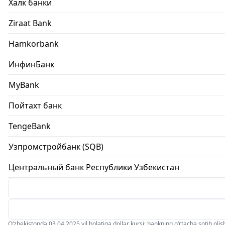
Халк банки
Ziraat Bank
Hamkorbank
ИнфинБанк
MyBank
Пойтахт банк
TengeBank
Узпромстройбанк (SQB)
Центральный банк Республики Узбекистан
O‘zbekistonda 03.04.2025 yil holatiga dollar kursi: bankning o‘rtacha sotib olish