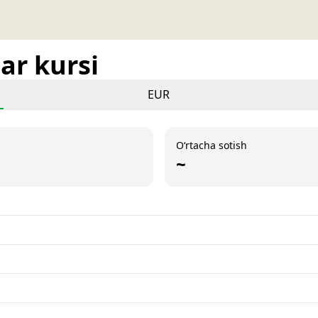
ar kursi
EUR
O‘rtacha sotish
~