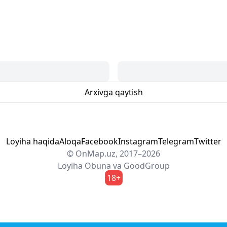
Arxivga qaytish
Loyiha haqida
Aloqa
Facebook
Instagram
Telegram
Twitter
© OnMap.uz, 2017–2026
Loyiha
Obuna
va
GoodGroup
18+