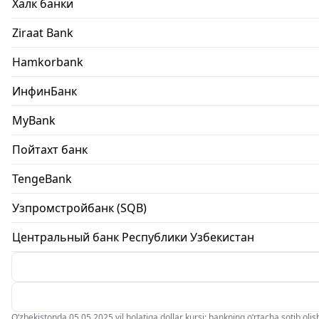
Халк банки
Ziraat Bank
Hamkorbank
ИнфинБанк
MyBank
Пойтахт банк
TengeBank
Узпромстройбанк (SQB)
Центральный банк Республики Узбекистан
O‘zbekistonda 05.05.2025 yil holatiga dollar kursi: bankning o‘rtacha sotib olish