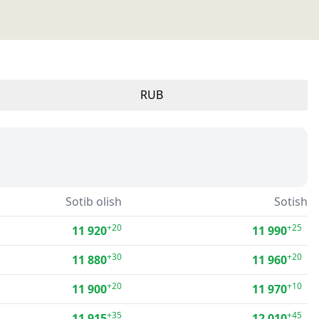
RUB
Sotib olish
Sotish
+20
+25
11 920
11 990
+30
+20
11 880
11 960
+20
+10
11 900
11 970
+35
+45
11 915
12 010