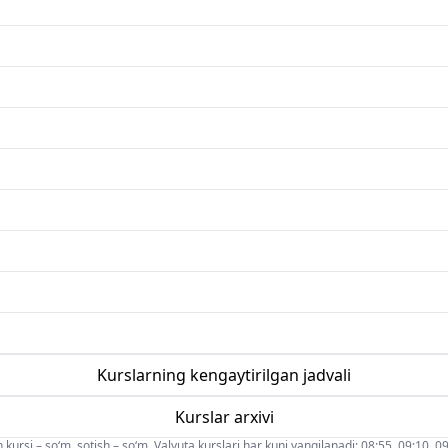
Kurslarning kengaytirilgan jadvali
Kurslar arxivi
 kursi – so‘m, sotish – so‘m. Valyuta kurslari har kuni yangilanadi: 08:55, 09:10, 09