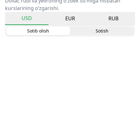
Dollar, rubl va yevroning o‘zbek so‘miga nisbatan
kurslarining o‘zgarishi.
USD
EUR
RUB
Sotib olish
Sotish