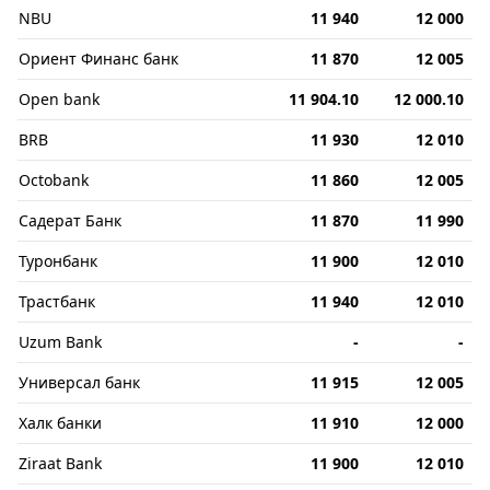
NBU
11 940
12 000
Ориент Финанс банк
11 870
12 005
Open bank
11 904.10
12 000.10
BRB
11 930
12 010
Octobank
11 860
12 005
Садерат Банк
11 870
11 990
Туронбанк
11 900
12 010
Трастбанк
11 940
12 010
Uzum Bank
-
-
Универсал банк
11 915
12 005
Халк банки
11 910
12 000
Ziraat Bank
11 900
12 010