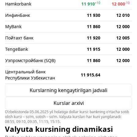
+10
-10
Hamkorbank
11 910
12 000
ИнфинБанк
11 930
12 010
MyBank
11 860
12 000
Пойтахт банк
11 920
12 005
TengeBank
11 915
12 000
Узпромстройбанк (SQB)
11 860
12 000
Центральный банк
11 915.64
Республики Узбекистан
Kurslarning kengaytirilgan jadvali
Kurslar arxivi
O‘zbekistonda 05.06.2025 yil holatiga dollar kursi: bankning o‘rtacha sotib
olish kursi – so‘m, sotish – so‘m. Valyuta kurslari har kuni yangilanadi:
08:55, 09:10, 09:35, 11:15, 15:15.
Valyuta kursining dinamikasi