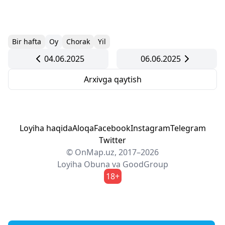
Bir hafta
Oy
Chorak
Yil
04.06.2025
06.06.2025
Arxivga qaytish
Loyiha haqida
Aloqa
Facebook
Instagram
Telegram
Twitter
© OnMap.uz, 2017–2026
Loyiha
Obuna
va
GoodGroup
18+